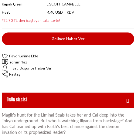
Kapak Çizeri
J.SCOTT CAMPBELL
Fiyat
4,40 USD + KDV
*22,70 TL den başlayan taksitlerle!
Gelince Haber Ver
Yorum Yaz
Fiyatı Düşünce Haber Ver
Paylaş
Ürün Bilgisi
Magik's hunt for the Liminal Seals takes her and Cal deep into the
Tokyo underground. But who is watching Illyana from backstage? And
has Cal teamed up with Earth's best chance against the demon
invasion or its prophesized leader?