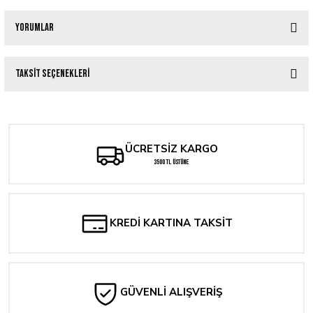
Yorumlar
Taksit Seçenekleri
Bu ürüne ilk yorumu siz yapın!
Yorum Yaz
ÜCRETSİZ KARGO
3500 TL ÜSTÜNE
KREDİ KARTINA TAKSİT
GÜVENLİ ALIŞVERİŞ