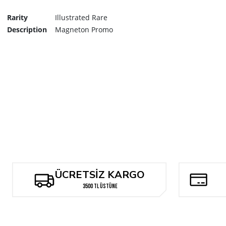
Rarity
Illustrated Rare
Description
Magneton Promo
X-Men ‘97 - Marvel Legends Magneto Premium Helmet (Kask)
10.000,00 TL
ÜCRETSİZ KARGO
3500 TL ÜSTÜNE