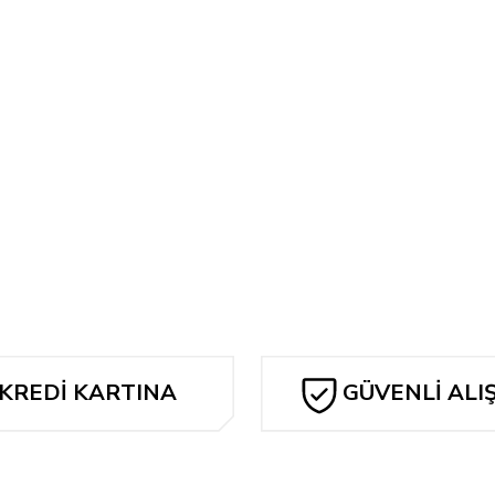
Bu ürüne ilk yorumu siz yapın!
Yorum Yaz
KREDİ KARTINA
GÜVENLİ ALI
TAKSİT