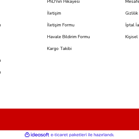
PhD'nin Hikayesi
Mesafe
İletişim
Gizlili
m
İletişim Formu
İptal İ
Havale Bildirim Formu
Kişisel
Kargo Takibi
m
m
ile
ideasoft
e-