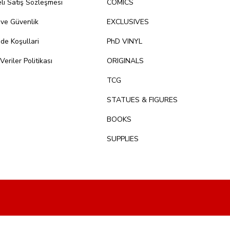
li Satış Sözleşmesi
COMICS
k ve Güvenlik
EXCLUSIVES
ade Koşullari
PhD VINYL
 Veriler Politikası
ORIGINALS
TCG
STATUES & FIGURES
BOOKS
SUPPLIES