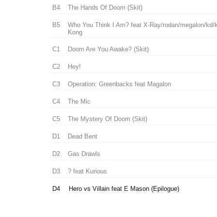
B4
The Hands Of Doom (Skit)
B5
Who You Think I Am? feat X-Ray/rodan/megalon/kd/k
Kong
C1
Doom Are You Awake? (Skit)
C2
Hey!
C3
Operation: Greenbacks feat Magalon
C4
The Mic
C5
The Mystery Of Doom (Skit)
D1
Dead Bent
D2
Gas Drawls
D3
? feat Kurious
D4
Hero vs Villain feat E Mason (Epilogue)