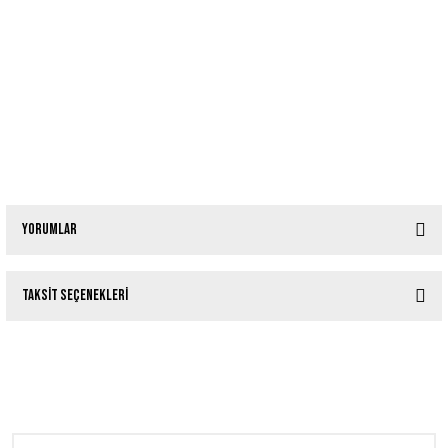
Yorumlar
Taksit Seçenekleri
Bu ürüne ilk yorumu siz yapın!
Tükendi
Dangerdoom (Danger Mouse & MF DOOM) The Mouse & The Mask
Yorum Yaz
Tükendi
MF DOOM Operation: Doomsday - Black Vinyl Silver Artwork Edition
1.400,00 TL
Tükendi