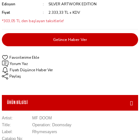
Edisyon
SILVER ARTWORK EDITION
Fiyat
2.333,33 TL + KDV
*303,05 TL den başlayan taksitlerle!
Gelince Haber Ver
Yorum Yaz
Fiyatı Düşünce Haber Ver
Paylaş
Ürün Bilgisi
Artist:
MF DOOM
Title:
Operation: Doomsday
Label:
Rhymesayers
Catalog No: