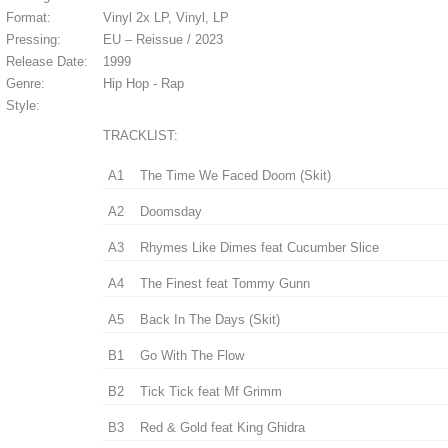
Format:
Vinyl 2x LP, Vinyl, LP
Pressing:
EU – Reissue / 2023
Release Date:
1999
Genre:
Hip Hop - Rap
Style:
TRACKLIST:
A1
The Time We Faced Doom (Skit)
A2
Doomsday
A3
Rhymes Like Dimes feat Cucumber Slice
A4
The Finest feat Tommy Gunn
A5
Back In The Days (Skit)
B1
Go With The Flow
B2
Tick Tick feat Mf Grimm
B3
Red & Gold feat King Ghidra