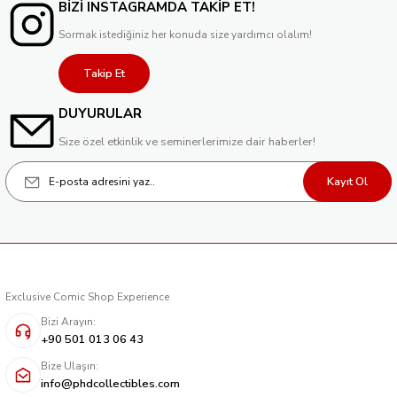
BİZİ INSTAGRAMDA TAKİP ET!
Sormak istediğiniz her konuda size yardımcı olalım!
Takip Et
DUYURULAR
Size özel etkinlik ve seminerlerimize dair haberler!
Kayıt Ol
Exclusive Comic Shop Experience
Bizi Arayın:
+90 501 013 06 43
Bize Ulaşın:
info@phdcollectibles.com