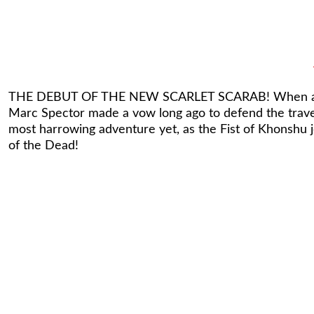
THE DEBUT OF THE NEW SCARLET SCARAB! When a young r
Marc Spector made a vow long ago to defend the travele
most harrowing adventure yet, as the Fist of Khonshu 
of the Dead!
Tükendi
Moon Knight: Black, White & Red #1 Gabriele Dell Otto Exclusive 
1.059,45 TL
Tükendi
Moon Knight #30 - Skottie Young Variant
Edge of Spider-Ver