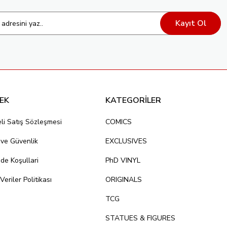
Kayıt Ol
EK
KATEGORİLER
li Satış Sözleşmesi
COMICS
k ve Güvenlik
EXCLUSIVES
ade Koşullari
PhD VINYL
 Veriler Politikası
ORIGINALS
TCG
STATUES & FIGURES