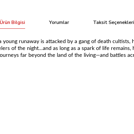
Ürün Bilgisi
Yorumlar
Taksit Seçenekler
unaway is attacked by a gang of death cultists, he is 
rs of the night…and as long as a spark of life remains, h
journeys far beyond the land of the living—and battles 
Bu ürüne ilk yorumu siz yapın!
Tükendi
Variant Trade Dress
Moon Knight #22 - Alex Ross Timeless Kingp
Yorum Yaz
238,40 TL
Tükendi
Tüke
se #1 - Skottie Young Variant
Edge of Spider-Verse #1 - Derr