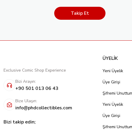
Takip Et
ÜYELİK
Exclusive Comic Shop Experience
Yeni Üyelik
Bizi Arayın:
Üye Girişi
+90 501 013 06 43
Şifremi Unuttu
Bize Ulaşın:
Yeni Üyelik
info@phdcollectibles.com
Üye Girişi
Bizi takip edin;
Şifremi Unuttu