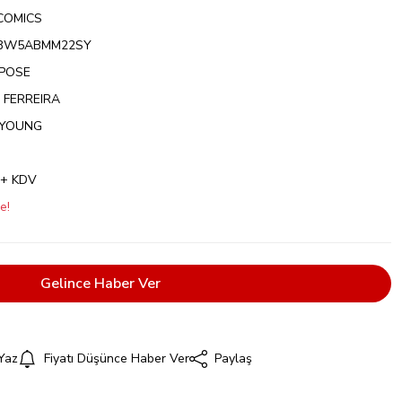
COMICS
BW5ABMM22SY
EPOSE
 FERREIRA
 YOUNG
 + KDV
e!
Gelince Haber Ver
Yaz
Fiyatı Düşünce Haber Ver
Paylaş