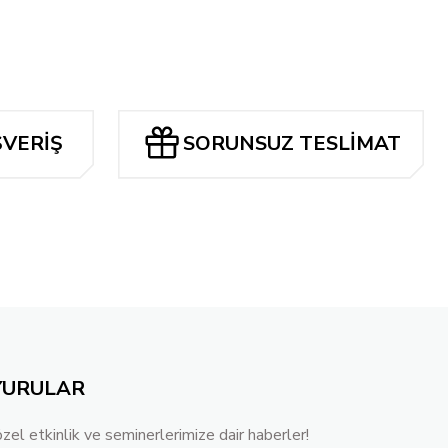
ŞVERİŞ
SORUNSUZ TESLİMAT
YURULAR
özel etkinlik ve seminerlerimize dair haberler!