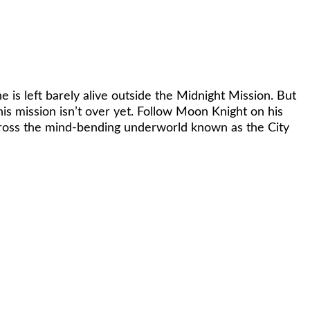
i
left barely alive outside the Midnight Mission. But
is mission isn’t over yet. Follow Moon Knight on his
across the mind-bending underworld known as the City
in Virgin Variant
ndi
ick Chew Spider-Gwen Variant