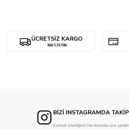
286,08 TL
286,08 TL
Tükendi
Marvel Super Heroes Secret Wars: Battleworld #2 - Skottie Young
ÜCRETSİZ KARGO
238,40 TL
3500 TL ÜSTÜNE
BİZİ INSTAGRAMDA TAKİP
Sormak istediğiniz her konuda size yardım