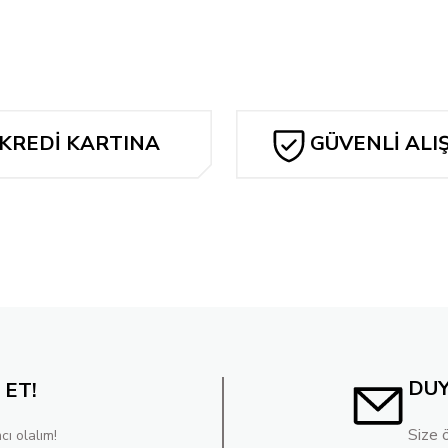
286,08 TL
 Variant
KREDİ KARTINA
GÜVENLİ ALI
TAKSİT
DU
 ET!
Size 
cı olalım!