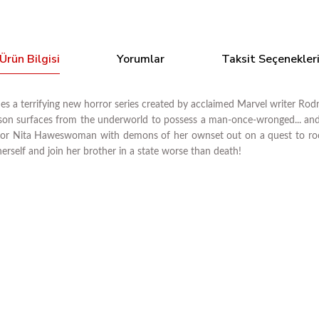
Ürün Bilgisi
Yorumlar
Taksit Seçenekler
 a terrifying new horror series created by acclaimed Marvel writer Ro
orson surfaces from the underworld to possess a man-once-wronged... a
ator Nita Haweswoman with demons of her ownset out on a quest to root
rself and join her brother in a state worse than death!
Bu ürüne ilk yorumu siz yapın!
Tükendi
OL 02
TRESE GN VOL 01 MURDER ON BALETE DRIVE
Yorum Yaz
T
810,56 TL
81