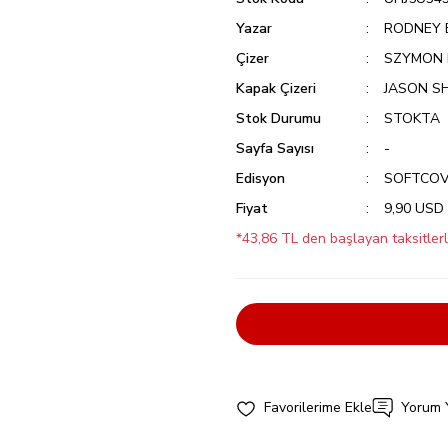
Yazar
RODNEY 
Çizer
SZYMON 
Kapak Çizeri
JASON S
Stok Durumu
STOKTA
Sayfa Sayısı
-
Edisyon
SOFTCO
Fiyat
9,90 USD
*43,86 TL den başlayan taksitlerl
Yorum 