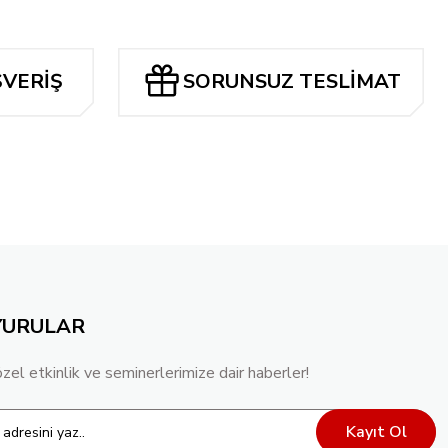
88,97 TL
ŞVERİŞ
SORUNSUZ TESLİMAT
YURULAR
özel etkinlik ve seminerlerimize dair haberler!
Kayıt Ol