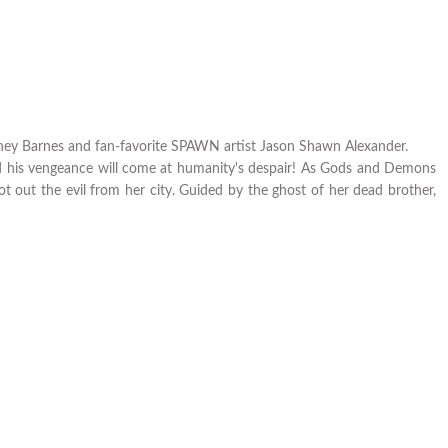
i
dney Barnes and fan-favorite SPAWN artist Jason Shawn Alexander.
nd his vengeance will come at humanity's despair! As Gods and Demons
 out the evil from her city. Guided by the ghost of her dead brother,
Tükendi
RESE GN VOL 02 UNREPORTED MURDERS
0,56 TL