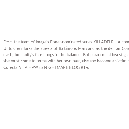
From the team of Image's Eisner-nominated series KILLADELPHIA comes
Untold evil lurks the streets of Baltimore, Maryland as the demon C
clash, humanity's fate hangs in the balance! But paranormal investig
she must come to terms with her own past, else she become a victim he
Collects NITA HAWES NIGHTMARE BLOG #1-6
Tükendi
Tükendi
THAT TEXAS BLOOD TP VOL 01
THAT TEXAS BLOOD TP V
476,80 TL
810,56 TL