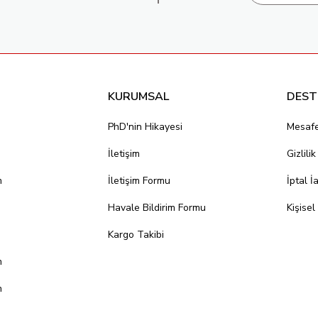
KURUMSAL
DEST
PhD'nin Hikayesi
Mesafe
İletişim
Gizlili
m
İletişim Formu
İptal İ
Havale Bildirim Formu
Kişisel
Kargo Takibi
m
m