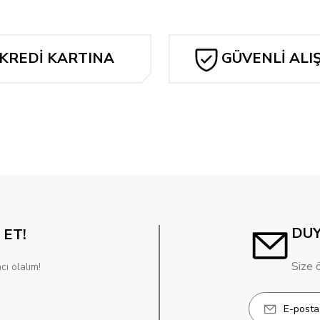
688,97 TL
6
KREDİ KARTINA
GÜVENLİ ALI
TAKSİT
DU
 ET!
Size 
cı olalım!