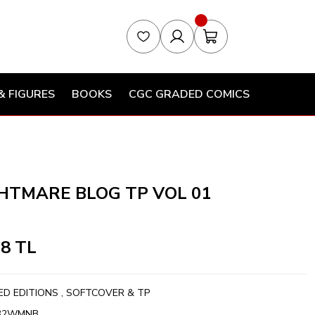
& FIGURES
BOOKS
CGC GRADED COMICS
HTMARE BLOG TP VOL 01
28 TL
ED EDITIONS
,
SOFTCOVER & TP
32WMNB