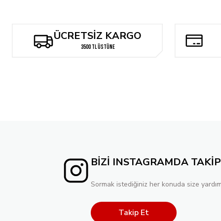
Tükendi
TRESE GN VOL 03 MASS MURDERS
ÜCRETSİZ KARGO
810,56 TL
3500 TL ÜSTÜNE
688,97 TL
BİZİ INSTAGRAMDA TAKİP
Sormak istediğiniz her konuda size yardım
Takip Et