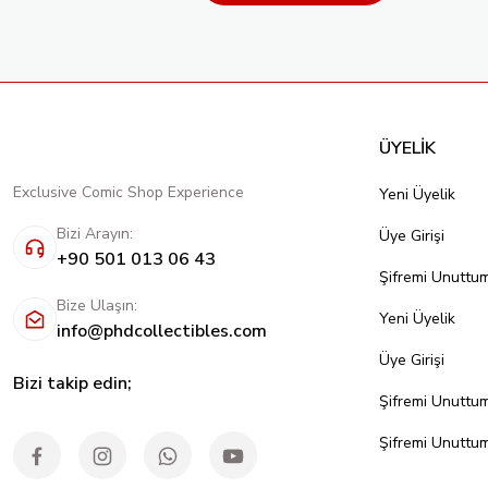
ÜYELİK
Exclusive Comic Shop Experience
Yeni Üyelik
Bizi Arayın:
Üye Girişi
+90 501 013 06 43
Şifremi Unuttu
Bize Ulaşın:
Yeni Üyelik
info@phdcollectibles.com
Üye Girişi
Bizi takip edin;
Şifremi Unuttu
Şifremi Unuttu