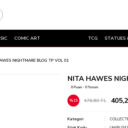
SIC
COMIC ART
TCG
STATUES 
HAWES NIGHTMARE BLOG TP VOL 01
NITA HAWES NIG
0 Puan - 0 Yorum
405,
476,80 TL
%15
Kategori
COLLECT
Stok Kodu
UHJ5U34