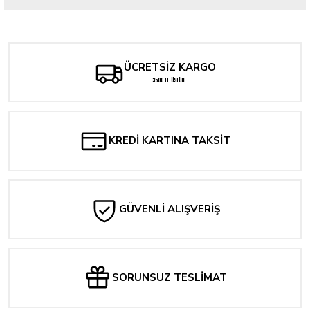
Bu ürüne ilk yorumu siz yapın!
Yorum Yaz
ÜCRETSİZ KARGO
3500 TL ÜSTÜNE
KREDİ KARTINA TAKSİT
GÜVENLİ ALIŞVERİŞ
SORUNSUZ TESLİMAT