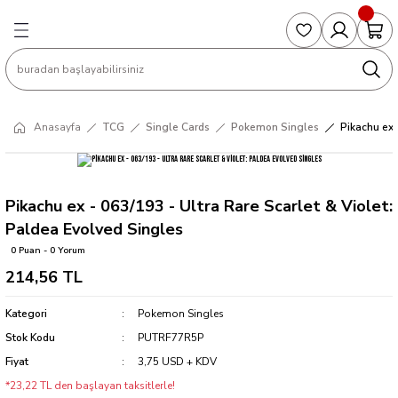
Geri Dön
Geri Dön
Geri Dön
Geri Dön
Geri Dön
S
COLLECTED EDITIONS
PHD REGULARS
PRE-ORDER
Magic The Gathering
Single Cards
Topps
g
ART BOOK
BOOM! STUDIOS
COLLECTED EDITIONS
Singles
BASKETBALL
Football
Anasayfa
TCG
Single Cards
Pokemon Singles
Pikachu ex 
Hardcover
DARK HORSE
DC COMICS
Formula Singles
Formula 1
CKS
MANGA
DC COMICS
FOC
Pokemon Singles
Pikachu ex - 063/193 - Ultra Rare Scarlet & Violet:
Paldea Evolved Singles
ter
OMNIBUS
DYNAMITE
INDEPENDENTS
Yu-Gi-Oh Singles
0 Puan - 0 Yorum
214,56 TL
SOFTCOVER & TP
IMAGE COMICS
MARVEL COMICS
Kategori
Pokemon Singles
INDEPENDENTS
Stok Kodu
PUTRF77R5P
Fiyat
3,75 USD + KDV
MARVEL COMICS
*23,22 TL den başlayan taksitlerle!