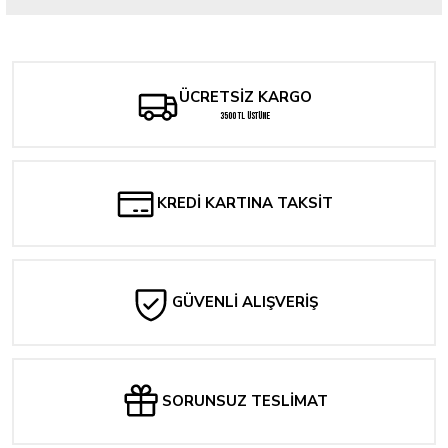
Bu ürüne ilk yorumu siz yapın!
Yorum Yaz
ÜCRETSİZ KARGO
3500 TL ÜSTÜNE
KREDİ KARTINA TAKSİT
GÜVENLİ ALIŞVERİŞ
SORUNSUZ TESLİMAT