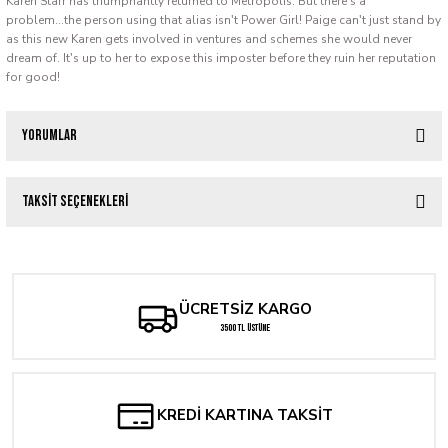
Karen Starr has triumphantly returned to Metropolis. But there's a
problem...the person using that alias isn't Power Girl! Paige can't just stand by
as this new Karen gets involved in ventures and schemes she would never
dream of. It's up to her to expose this imposter before they ruin her reputation
for good!
Yorumlar
Taksit Seçenekleri
Bu ürüne ilk yorumu siz yapın!
Yorum Yaz
ÜCRETSİZ KARGO
3500 TL ÜSTÜNE
KREDİ KARTINA TAKSİT