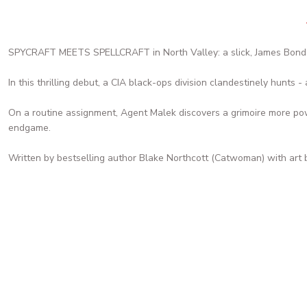
SPYCRAFT MEETS SPELLCRAFT in North Valley: a slick, James Bond-s
In this thrilling debut, a CIA black-ops division clandestinely hunts 
On a routine assignment, Agent Malek discovers a grimoire more pow
endgame.
Written by bestselling author Blake Northcott (Catwoman) with art 
Tükendi
Something Epic #1
Something is Killing the Children #25 Arie
240,70 TL
2.383,13 TL