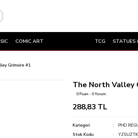
SIC
COMIC ART
TCG
STATUES 
ley Grimoire #1
The North Valley 
0 Puan - 0 Yorum
288,83 TL
Kategori
PHD REG
Stok Kodu
YZSUZTK