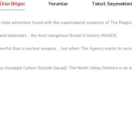
Ürün Bilgisi
Yorumlar
Taksit Seçenekler
tyle adventure fused with the supernatural suspense of The Magici
- and eliminates - the most dangerous threat in history: MAGICK.
erful than a nuclear weapon ... but when The Agency wants to recover 
by Giuseppe Cafaro (Suicide Squad), The North Valley Grimoire is an e
Bu ürüne ilk yorumu siz yapın!
l Diaz Exclusive Spot Foil Variant
Yorum Yaz
SOMETHİNG İS KİLLİNG THE 
1.925,57 TL