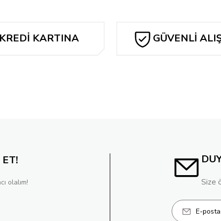
KREDİ KARTINA
GÜVENLİ ALI
TAKSİT
DU
 ET!
Size 
cı olalım!