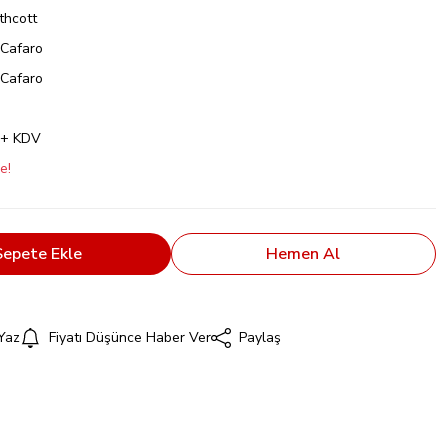
thcott
Cafaro
Cafaro
 + KDV
e!
Sepete Ekle
Hemen Al
Yaz
Fiyatı Düşünce Haber Ver
Paylaş