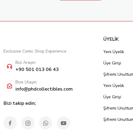
ÜYELİK
Exclusive Comic Shop Experience
Yeni Üyelik
Bizi Arayın:
Üye Girişi
+90 501 013 06 43
Şifremi Unuttu
Bize Ulaşın:
Yeni Üyelik
info@phdcollectibles.com
Üye Girişi
Bizi takip edin;
Şifremi Unuttu
Şifremi Unuttu