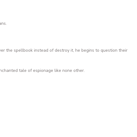
i
ans.
the spellbook instead of destroy it, he begins to question their
nchanted tale of espionage like none other.
Tükendi
CHİLDREN #21 LUCİO PARİLLO EXCLUSİVE COVER OPT.