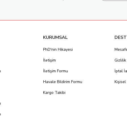
KURUMSAL
DEST
PhD'nin Hikayesi
Mesafe
İletişim
Gizlili
m
İletişim Formu
İptal İ
Havale Bildirim Formu
Kişisel
Kargo Takibi
m
m