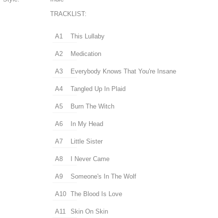
TRACKLIST:
A1
This Lullaby
A2
Medication
A3
Everybody Knows That You're Insane
A4
Tangled Up In Plaid
A5
Burn The Witch
A6
In My Head
A7
Little Sister
A8
I Never Came
A9
Someone's In The Wolf
A10
The Blood Is Love
A11
Skin On Skin