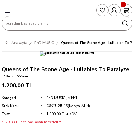
Geri Dön
Geri Dön
Geri Dön
Geri Dön
Geri Dön
S
COLLECTED EDITIONS
PHD REGULARS
PRE-ORDER
Magic The Gathering
Single Cards
Topps
g
ART BOOK
BOOM! STUDIOS
COLLECTED EDITIONS
Singles
BASKETBALL
Football
Anasayfa
PhD MUSIC
Queens of The Stone Age - Lullabies To Pa
Hardcover
DARK HORSE
DC COMICS
Formula Singles
Formula 1
CKS
MANGA
DC COMICS
FOC
Pokemon Singles
Queens of The Stone Age - Lullabies To Paralyze
0 Puan - 0 Yorum
ter
OMNIBUS
DYNAMITE
INDEPENDENTS
Yu-Gi-Oh Singles
1.200,00 TL
SOFTCOVER & TP
IMAGE COMICS
MARVEL COMICS
Kategori
PhD MUSIC
,
VINYL
Stok Kodu
C6KYU2JU15(Kopya-AH4)
INDEPENDENTS
Fiyat
1.000,00 TL + KDV
*129,88 TL den başlayan taksitlerle!
MARVEL COMICS