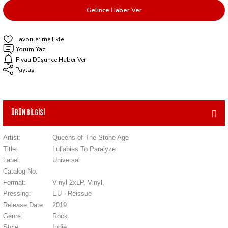
Gelince Haber Ver
Yorum Yaz
Fiyatı Düşünce Haber Ver
Paylaş
Ürün Bilgisi
Artist:
Queens of The Stone Age
Title:
Lullabies To Paralyze
Label:
Universal
Catalog No:
Format:
Vinyl 2xLP, Vinyl,
Pressing:
EU - Reissue
Release Date:
2019
Genre:
Rock
Style:
Indie