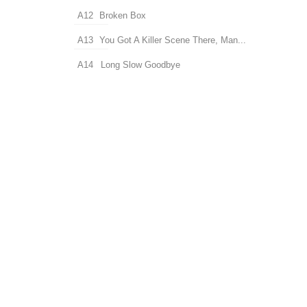
A12
Broken Box
A13
You Got A Killer Scene There, Man...
A14
Long Slow Goodbye