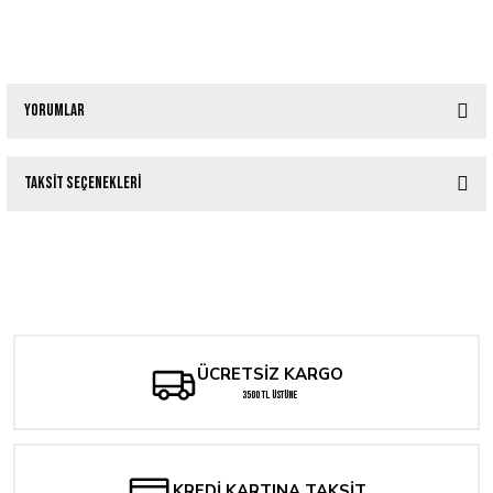
Yorumlar
Taksit Seçenekleri
Bu ürüne ilk yorumu siz yapın!
Tükendi
Queens of The Stone Age - Era Vulgaris
Yorum Yaz
Tükendi
Queens of The Stone Age - Lullabies To Paralyze
1.300,00 TL
1.200,00 TL
ÜCRETSİZ KARGO
3500 TL ÜSTÜNE
KREDİ KARTINA TAKSİT