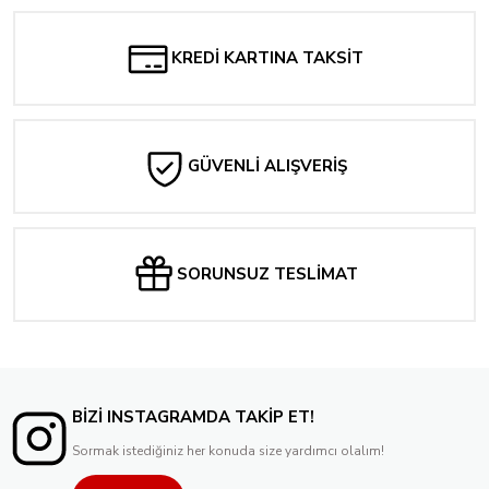
2.000,00 TL
Tükendi
Red Hot Chili Peppers - Greatest Hits
KREDİ KARTINA TAKSİT
2.300,00 TL
GÜVENLİ ALIŞVERİŞ
SORUNSUZ TESLİMAT
BİZİ INSTAGRAMDA TAKİP ET!
Sormak istediğiniz her konuda size yardımcı olalım!