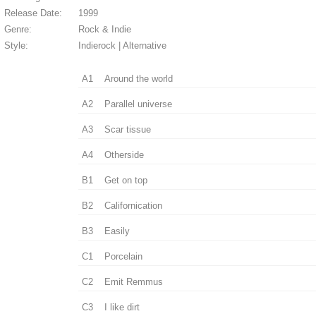
Release Date:
1999
Genre:
Rock & Indie
Style:
Indierock | Alternative
A1
Around the world
A2
Parallel universe
A3
Scar tissue
A4
Otherside
B1
Get on top
B2
Californication
B3
Easily
C1
Porcelain
C2
Emit Remmus
C3
I like dirt