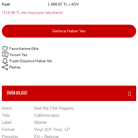
Fiyat
1.666,67 TL + KDV
*216,46 TL den başlayan taksitlerle!
Gelince Haber Ver
Yorum Yaz
Fiyatı Düşünce Haber Ver
Paylaş
Ürün Bilgisi
Artist:
Red Hot Chili Peppers
Title:
Californication
Label:
Warner
Format:
Vinyl 2LP, Vinyl, LP
Pressing:
EU – Reissue