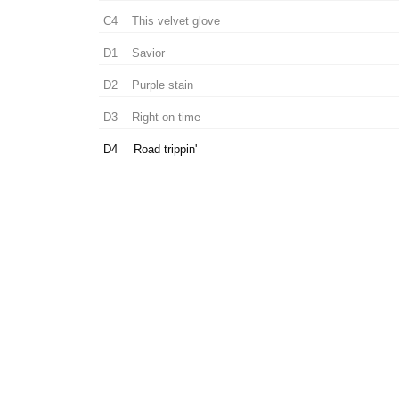
C4
This velvet glove
D1
Savior
D2
Purple stain
D3
Right on time
D4
Road trippin'