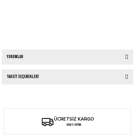
Yorumlar
Taksit Seçenekleri
Bu ürüne ilk yorumu siz yapın!
John Frusciante – Inside of Emptiness (2004) | Regular Vinyl Edition LP
Yorum Yaz
3.800,00 TL
ÜCRETSİZ KARGO
Tükendi
Red Hot Chili Peppers - Californication
3500 TL ÜSTÜNE