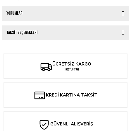
Yorumlar
Taksit Seçenekleri
Bu ürüne ilk yorumu siz yapın!
Yorum Yaz
ÜCRETSİZ KARGO
3500 TL ÜSTÜNE
KREDİ KARTINA TAKSİT
GÜVENLİ ALIŞVERİŞ