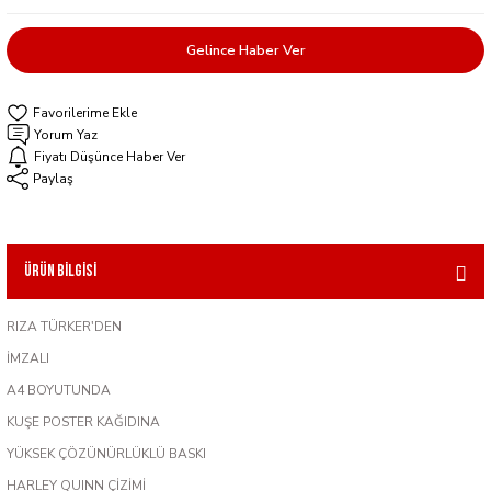
Gelince Haber Ver
Yorum Yaz
Fiyatı Düşünce Haber Ver
Paylaş
Ürün Bilgisi
RIZA TÜRKER'DEN
İMZALI
A4 BOYUTUNDA
KUŞE POSTER KAĞIDINA
YÜKSEK ÇÖZÜNÜRLÜKLÜ BASKI
HARLEY QUINN ÇİZİMİ