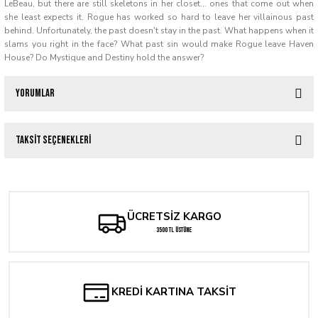
LeBeau, but there are still skeletons in her closet... ones that come out when
she least expects it. Rogue has worked so hard to leave her villainous past
behind. Unfortunately, the past doesn't stay in the past. What happens when it
slams you right in the face? What past sin would make Rogue leave Haven
House? Do Mystique and Destiny hold the answer?
Yorumlar
Taksit Seçenekleri
Bu ürüne ilk yorumu siz yapın!
Yorum Yaz
ÜCRETSİZ KARGO
3500 TL ÜSTÜNE
KREDİ KARTINA TAKSİT