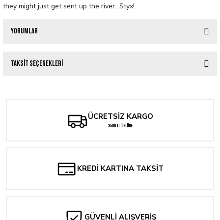
they might just get sent up the river...Styx!
Yorumlar
Taksit Seçenekleri
Bu ürüne ilk yorumu siz yapın!
Yorum Yaz
ÜCRETSİZ KARGO
3500 TL ÜSTÜNE
KREDİ KARTINA TAKSİT
GÜVENLİ ALIŞVERİŞ