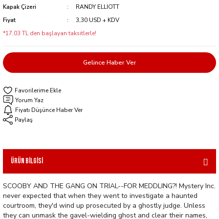
Kapak Çizeri
RANDY ELLIOTT
Fiyat
3,30 USD + KDV
*17,03 TL den başlayan taksitlerle!
Gelince Haber Ver
Yorum Yaz
Fiyatı Düşünce Haber Ver
Paylaş
Ürün Bilgisi
SCOOBY AND THE GANG ON TRIAL--FOR MEDDLING?! Mystery Inc.
never expected that when they went to investigate a haunted
courtroom, they'd wind up prosecuted by a ghostly judge. Unless
they can unmask the gavel-wielding ghost and clear their names,