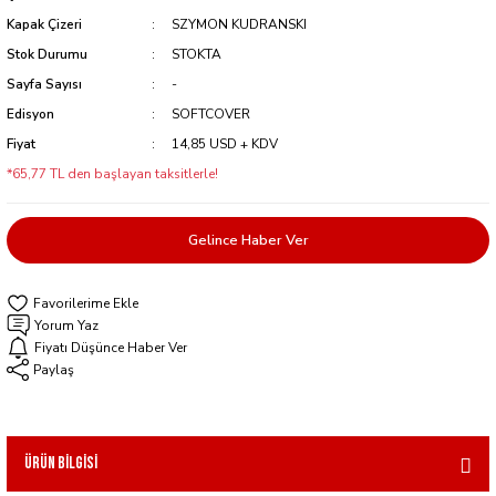
Kapak Çizeri
SZYMON KUDRANSKI
Stok Durumu
STOKTA
Sayfa Sayısı
-
Edisyon
SOFTCOVER
Fiyat
14,85 USD + KDV
*65,77 TL den başlayan taksitlerle!
Gelince Haber Ver
Yorum Yaz
Fiyatı Düşünce Haber Ver
Paylaş
Ürün Bilgisi