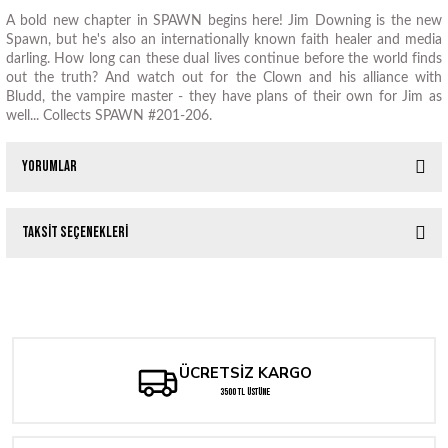
A bold new chapter in SPAWN begins here! Jim Downing is the new
Spawn, but he's also an internationally known faith healer and media
darling. How long can these dual lives continue before the world finds
out the truth? And watch out for the Clown and his alliance with
Bludd, the vampire master - they have plans of their own for Jim as
well... Collects SPAWN #201-206.
Yorumlar
Taksit Seçenekleri
Bu ürüne ilk yorumu siz yapın!
Tükendi
Tükendi
Spawn #345
Spawn #350 Todd McFarlane B&W Virgin Variant
Yorum Yaz
192,56 TL
288,83 TL
ÜCRETSİZ KARGO
Tükendi
Spawn #349 Cover B Mirko Colak
3500 TL ÜSTÜNE
192,56 TL