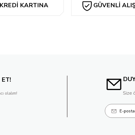
KREDİ KARTINA
GÜVENLİ ALI
3,92 TL
TAKSİT
Tükendi
ve Variant
HULK: BLOOD HUNT #1
INCREDIBLE HULK #
286,08 TL
262,24 TL
257,47 TL
DU
 ET!
Size 
cı olalım!