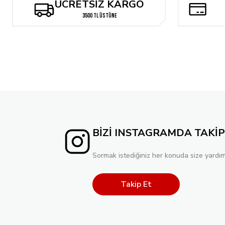
ÜCRETSİZ KARGO
12.039,17 TL
1.20
3500 TL ÜSTÜNE
Tükendi
Star Wars: War of the Bounty Hunters Alpha Clayton Crain Exclusi
963,13 TL
626,04 TL
BİZİ INSTAGRAMDA TAKİP
Sormak istediğiniz her konuda size yardım
Takip Et