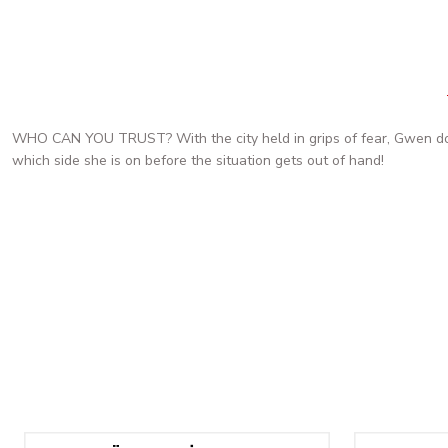
WHO CAN YOU TRUST? With the city held in grips of fear, Gwen does
which side she is on before the situation gets out of hand!
Tükendi
Star Wars Mandalorian #2 Mike Mayhew Exclusive Variant Cover O
963,13 TL
481,57 TL
Tükendi
Star Wars: The High Republic #1 Aaron Kuder Variant
Star W