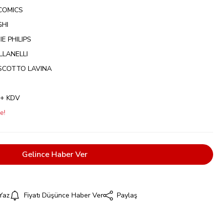
COMICS
GHI
E PHILIPS
LLANELLI
SCOTTO LAVINA
 + KDV
e!
Gelince Haber Ver
Yaz
Fiyatı Düşünce Haber Ver
Paylaş