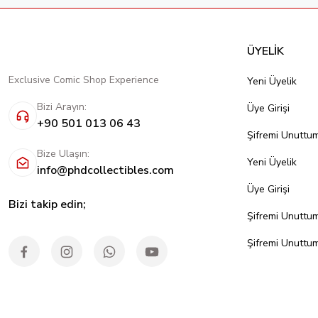
ÜYELİK
Exclusive Comic Shop Experience
Yeni Üyelik
Bizi Arayın:
Üye Girişi
+90 501 013 06 43
Şifremi Unuttu
Bize Ulaşın:
Yeni Üyelik
info@phdcollectibles.com
Üye Girişi
Bizi takip edin;
Şifremi Unuttu
Şifremi Unuttu