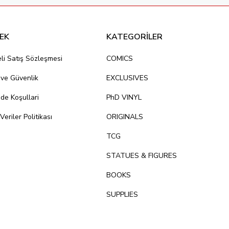
EK
KATEGORİLER
li Satış Sözleşmesi
COMICS
k ve Güvenlik
EXCLUSIVES
ade Koşullari
PhD VINYL
 Veriler Politikası
ORIGINALS
TCG
STATUES & FIGURES
BOOKS
SUPPLIES