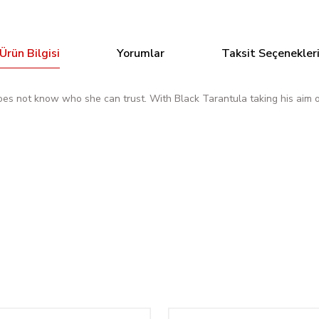
Ürün Bilgisi
Yorumlar
Taksit Seçenekler
 not know who she can trust. With Black Tarantula taking his aim of
Bu ürüne ilk yorumu siz yapın!
Tükendi
pt.
STAR WARS DOCTOR APHRA #30 EXCLUSİVE VARİANT +
Yorum Yaz
1.444,70 TL
722,35 TL
Tükendi
ars: The High Republic #4 Paolo Villanelli Exclusive Variant Opt.