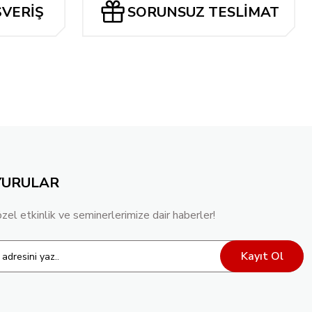
ŞVERİŞ
SORUNSUZ TESLİMAT
Tükendi
14 DEADPOOL KILLS MARVEL UNIVERSE VAR
YURULAR
özel etkinlik ve seminerlerimize dair haberler!
Kayıt Ol