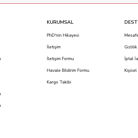
KURUMSAL
DEST
PhD'nin Hikayesi
Mesafe
İletişim
Gizlili
m
İletişim Formu
İptal İ
Havale Bildirim Formu
Kişisel
Kargo Takibi
m
m