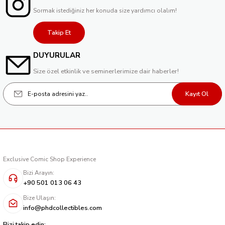
Sormak istediğiniz her konuda size yardımcı olalım!
Takip Et
DUYURULAR
Size özel etkinlik ve seminerlerimize dair haberler!
Kayıt Ol
Exclusive Comic Shop Experience
Bizi Arayın:
+90 501 013 06 43
Bize Ulaşın:
info@phdcollectibles.com
Bizi takip edin;