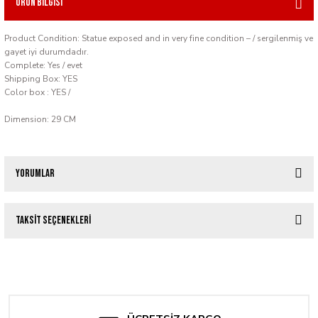
Ürün Bilgisi
Product Condition: Statue exposed and in very fine condition – / sergilenmiş ve
gayet iyi durumdadır.
Complete: Yes / evet
Shipping Box: YES
Color box : YES /
Dimension: 29 CM
Yorumlar
Taksit Seçenekleri
Bu ürüne ilk yorumu siz yapın!
SPIDER-MAN MAQUETTE J. SCOTT CAMPBELL COLLECTION - SIDESHOW C
Yorum Yaz
47.679,90 TL