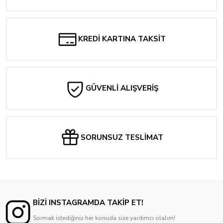
286,08 TL
Tükendi
309,92 TL
ABSOLUTE WONDER WOMAN #7 CVR A HAYDEN SHERMAN
216,94 TL
KREDİ KARTINA TAKSİT
238,40 TL
GÜVENLİ ALIŞVERİŞ
SORUNSUZ TESLİMAT
BİZİ INSTAGRAMDA TAKİP ET!
Sormak istediğiniz her konuda size yardımcı olalım!