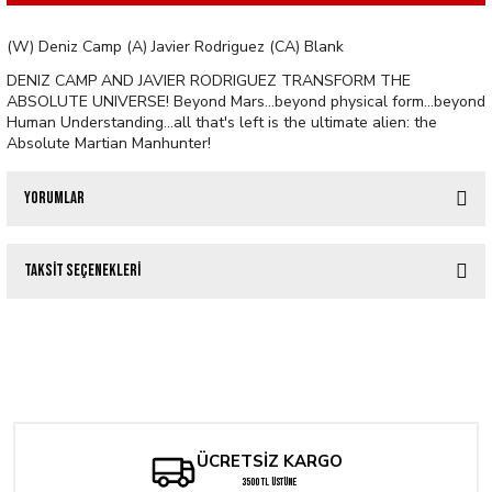
(W) Deniz Camp (A) Javier Rodriguez (CA) Blank
DENIZ CAMP AND JAVIER RODRIGUEZ TRANSFORM THE
ABSOLUTE UNIVERSE! Beyond Mars...beyond physical form...beyond
Human Understanding...all that's left is the ultimate alien: the
Absolute Martian Manhunter!
Yorumlar
Taksit Seçenekleri
Bu ürüne ilk yorumu siz yapın!
Tükendi
ABSOLUTE FLASH #1 CVR B CLAYTON CRAIN VARIANT
Yorum Yaz
Tükendi
SAGA OF THE SWAMP THING #37 FACSIMILE EDITION CVR E BLANK CARD S
286,08 TL
Tükendi
309,92 TL
ABSOLUTE FLASH #1 Second Printing Cvr A Nick Robles
216,94 TL
ÜCRETSİZ KARGO
Tükendi
SUPERGIRL #1 CVR E BLANK CARD STOCK VAR
3500 TL ÜSTÜNE