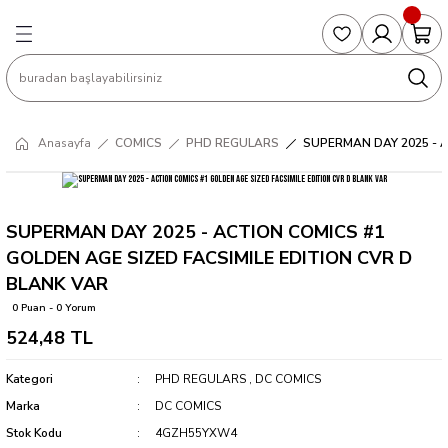
Geri Dön
Geri Dön
Geri Dön
Geri Dön
Geri Dön
S
COLLECTED EDITIONS
PHD REGULARS
PRE-ORDER
Magic The Gathering
Single Cards
Topps
g
ART BOOK
BOOM! STUDIOS
COLLECTED EDITIONS
Singles
BASKETBALL
Football
Anasayfa
COMICS
PHD REGULARS
SUPERMAN DAY 2025 - A
Hardcover
DARK HORSE
DC COMICS
Formula Singles
Formula 1
CKS
MANGA
DC COMICS
FOC
Pokemon Singles
SUPERMAN DAY 2025 - ACTION COMICS #1
GOLDEN AGE SIZED FACSIMILE EDITION CVR D
ter
OMNIBUS
DYNAMITE
INDEPENDENTS
Yu-Gi-Oh Singles
BLANK VAR
0 Puan - 0 Yorum
SOFTCOVER & TP
IMAGE COMICS
MARVEL COMICS
524,48 TL
INDEPENDENTS
Kategori
PHD REGULARS
,
DC COMICS
Marka
DC COMICS
MARVEL COMICS
Stok Kodu
4GZH55YXW4