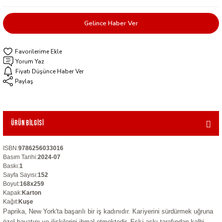
Gelince Haber Ver
Yorum Yaz
Fiyatı Düşünce Haber Ver
Paylaş
Ürün Bilgisi
ISBN
:
9786256033016
Basım Tarihi
:
2024-07
Baskı
:
1
Sayfa Sayısı
:
152
Boyut
:
168x259
Kapak
:
Karton
Kağıt
:
Kuşe
Paprika, New York'ta başarılı bir iş kadınıdır. Kariyerini sürdürmek uğruna
özel hayatını ve ilişkilerini ihmal etmektedir. Eski aşkı tarafından kalbi