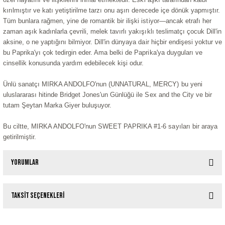
kırılmıştır ve katı yetiştirilme tarzı onu aşırı derecede içe dönük yapmıştır.
Tüm bunlara rağmen, yine de romantik bir ilişki istiyor—ancak etrafı her
zaman aşık kadınlarla çevrili, melek tavırlı yakışıklı teslimatçı çocuk Dill'in
aksine, o ne yaptığını bilmiyor. Dill'in dünyaya dair hiçbir endişesi yoktur ve
bu Paprika'yı çok tedirgin eder. Ama belki de Paprika'ya duyguları ve
cinsellik konusunda yardım edebilecek kişi odur.
Ünlü sanatçı MIRKA ANDOLFO'nun (UNNATURAL, MERCY) bu yeni
uluslararası hitinde Bridget Jones'un Günlüğü ile Sex and the City ve bir
tutam Şeytan Marka Giyer buluşuyor.
Bu ciltte, MIRKA ANDOLFO'nun SWEET PAPRIKA #1-6 sayıları bir araya
getirilmiştir.
Yorumlar
Taksit Seçenekleri
Bu ürüne ilk yorumu siz yapın!
Tükendi
Tükendi