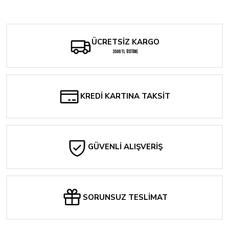
Sweet Paprika Cilt 1
Sweet Paprika Cilt 2
Yorum Yaz
266,00 TL
266,00 TL
ÜCRETSİZ KARGO
3500 TL ÜSTÜNE
KREDİ KARTINA TAKSİT
GÜVENLİ ALIŞVERİŞ
SORUNSUZ TESLİMAT