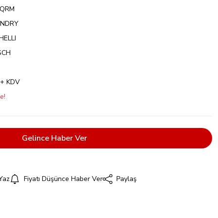
AQRM
ANDRY
HELLI
SCH
 + KDV
e!
Gelince Haber Ver
Yaz
Fiyatı Düşünce Haber Ver
Paylaş