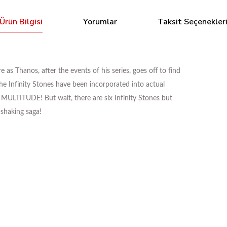
Ürün Bilgisi
Yorumlar
Taksit Seçenekler
 Thanos, after the events of his series, goes off to find
e Infinity Stones have been incorporated into actual
ITUDE! But wait, there are six Infinity Stones but
-shaking saga!
Bu ürüne ilk yorumu siz yapın!
Tükendi
pt.
Star Wars: Dark Droids #1 - Giuseppe Camuncoli Foil Varian
Yorum Yaz
619,61 TL