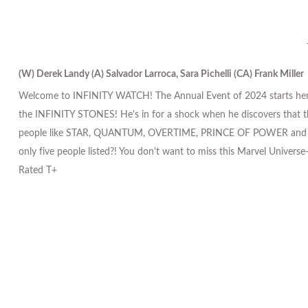
(W) Derek Landy (A) Salvador Larroca, Sara Pichelli (CA) Frank Miller
Welcome to INFINITY WATCH! The Annual Event of 2024 starts here as
the INFINITY STONES! He's in for a shock when he discovers that th
people like STAR, QUANTUM, OVERTIME, PRINCE OF POWER and MULT
only five people listed?! You don't want to miss this Marvel Universe
Rated T+
Tükendi
Star Wars Mandalorian #2 Mike Mayhew Exclusive Variant Cover O
962,78 TL