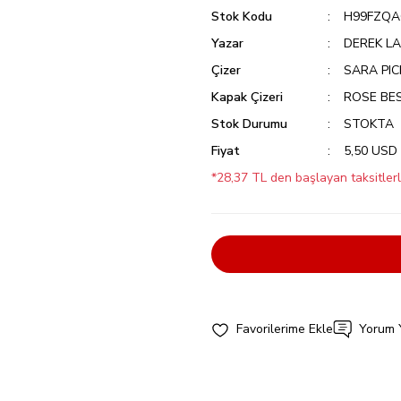
Stok Kodu
H99FZQ
Yazar
DEREK L
Çizer
SARA PIC
Kapak Çizeri
ROSE BE
Stok Durumu
STOKTA
Fiyat
5,50 USD
*28,37 TL den başlayan taksitlerl
Yorum 