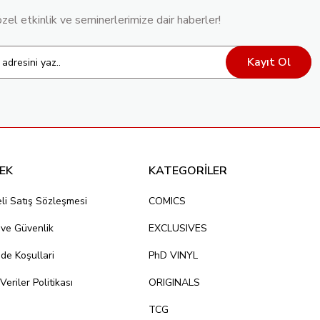
özel etkinlik ve seminerlerimize dair haberler!
Kayıt Ol
EK
KATEGORİLER
li Satış Sözleşmesi
COMICS
k ve Güvenlik
EXCLUSIVES
ade Koşullari
PhD VINYL
 Veriler Politikası
ORIGINALS
TCG