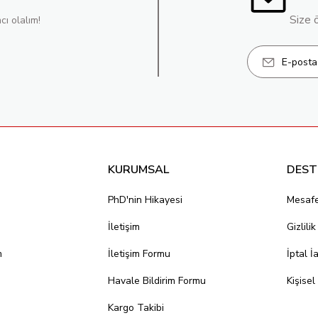
Size 
cı olalım!
KURUMSAL
DEST
PhD'nin Hikayesi
Mesafe
İletişim
Gizlili
m
İletişim Formu
İptal İ
Havale Bildirim Formu
Kişisel
Kargo Takibi