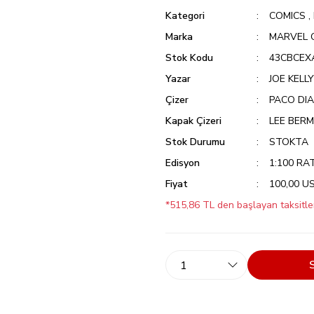
Kategori
COMICS
,
Marka
MARVEL 
Stok Kodu
43CBCE
Yazar
JOE KELLY
Çizer
PACO DI
Kapak Çizeri
LEE BERM
Stok Durumu
STOKTA
Edisyon
1:100 RA
Fiyat
100,00 U
*515,86 TL den başlayan taksitler