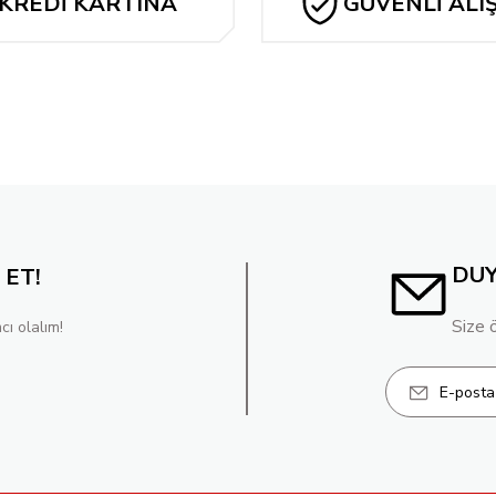
KREDİ KARTINA
GÜVENLİ ALI
TAKSİT
DU
 ET!
Size 
cı olalım!