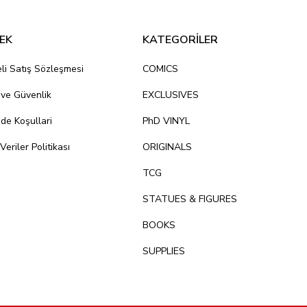
EK
KATEGORİLER
li Satış Sözleşmesi
COMICS
k ve Güvenlik
EXCLUSIVES
ade Koşullari
PhD VINYL
 Veriler Politikası
ORIGINALS
TCG
STATUES & FIGURES
BOOKS
SUPPLIES