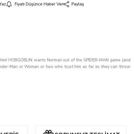
Yaz
Fiyatı Düşünce Haber Ver
Paylaş
i
unt him! HOBGOBLIN wants Norman out of the SPIDER-MAN game (and
A Spider-Man or Woman or two who trust him as far as they can throw