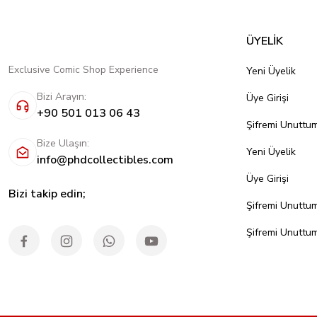
ÜYELİK
Exclusive Comic Shop Experience
Yeni Üyelik
Bizi Arayın:
Üye Girişi
+90 501 013 06 43
Şifremi Unuttu
Bize Ulaşın:
Yeni Üyelik
info@phdcollectibles.com
Üye Girişi
Bizi takip edin;
Şifremi Unuttu
Şifremi Unuttu