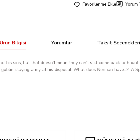
Yorum 
Ürün Bilgisi
Yorumlar
Taksit Seçenekler
his sins, but that doesn't mean they can't still come back to ha
ire goblin-slaying army at his disposal. What does Norman have...?! 
Bu ürüne ilk yorumu siz yapın!
Yorum Yaz