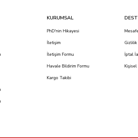
KURUMSAL
DEST
PhD'nin Hikayesi
Mesafe
İletişim
Gizlili
m
İletişim Formu
İptal İ
Havale Bildirim Formu
Kişisel
Kargo Takibi
m
m