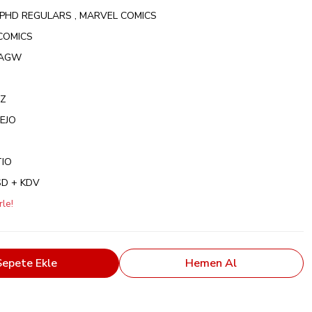
PHD REGULARS
,
MARVEL COMICS
COMICS
XAGW
AZ
EJO
TIO
SD + KDV
le!
Sepete Ekle
Hemen Al