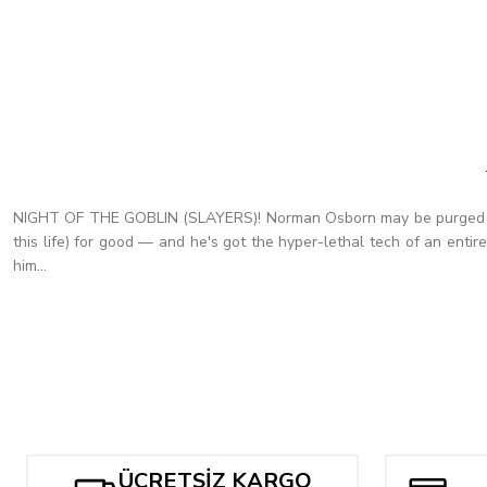
NIGHT OF THE GOBLIN (SLAYERS)! Norman Osborn may be purged of 
this life) for good — and he's got the hyper-lethal tech of an ent
him...
ÜCRETSİZ KARGO