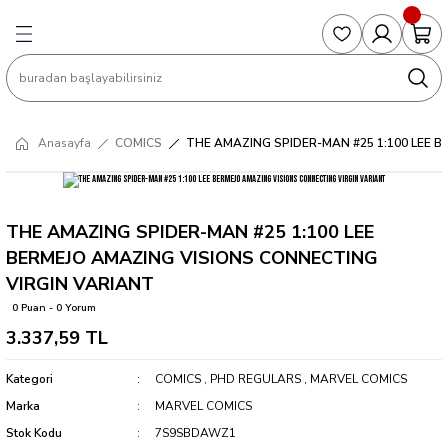
Geri Dön
Geri Dön
Geri Dön
Geri Dön
Geri Dön
S
COLLECTED EDITIONS
PHD REGULARS
PRE-ORDER
Magic The Gathering
Single Cards
Topps
g
ART BOOK
BOOM! STUDIOS
COLLECTED EDITIONS
Singles
BASKETBALL
Football
Anasayfa
COMICS
THE AMAZING SPIDER-MAN #25 1:100 LEE 
Hardcover
DARK HORSE
DC COMICS
Formula Singles
Formula 1
CKS
MANGA
DC COMICS
FOC
Pokemon Singles
THE AMAZING SPIDER-MAN #25 1:100 LEE
BERMEJO AMAZING VISIONS CONNECTING
ter
OMNIBUS
DYNAMITE
INDEPENDENTS
Yu-Gi-Oh Singles
VIRGIN VARIANT
0 Puan - 0 Yorum
SOFTCOVER & TP
IMAGE COMICS
MARVEL COMICS
3.337,59 TL
INDEPENDENTS
Kategori
COMICS
,
PHD REGULARS
,
MARVEL COMICS
Marka
MARVEL COMICS
MARVEL COMICS
Stok Kodu
7S9SBDAWZ1