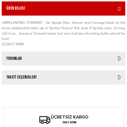
Ürün Bilgisi
UNRELENTING TORMENT... for Spider-Man, Venom and Carnage leads to the
most unexpected team-up in Spidey History! But even if Spidey wins, he may
still lose... because Torment learns not one, but two shocking truths about his
foes!
LEGACY #989
Yorumlar
Taksit Seçenekleri
Bu ürüne ilk yorumu siz yapın!
THE AMAZING SPIDER-MAN #20 1:100 LEE BERMEJO AMAZING VISIONS RAT
Yorum Yaz
4.767,99 TL
ÜCRETSİZ KARGO
3500 TL ÜSTÜNE