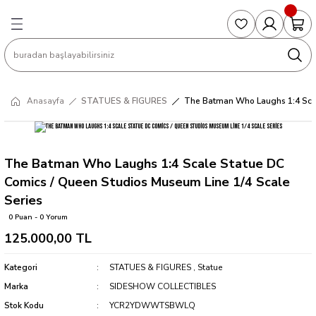
Geri Dön
Geri Dön
Geri Dön
Geri Dön
Geri Dön
S
COLLECTED EDITIONS
PHD REGULARS
PRE-ORDER
Magic The Gathering
Single Cards
Topps
g
ART BOOK
BOOM! STUDIOS
COLLECTED EDITIONS
Singles
BASKETBALL
Football
Anasayfa
STATUES & FIGURES
The Batman Who Laughs 1:4 Scal
Hardcover
DARK HORSE
DC COMICS
Formula Singles
Formula 1
CKS
MANGA
DC COMICS
FOC
Pokemon Singles
The Batman Who Laughs 1:4 Scale Statue DC
Comics / Queen Studios Museum Line 1/4 Scale
ter
OMNIBUS
DYNAMITE
INDEPENDENTS
Yu-Gi-Oh Singles
Series
0 Puan - 0 Yorum
SOFTCOVER & TP
IMAGE COMICS
MARVEL COMICS
125.000,00 TL
INDEPENDENTS
Kategori
STATUES & FIGURES
,
Statue
Marka
SIDESHOW COLLECTIBLES
MARVEL COMICS
Stok Kodu
YCR2YDWWTSBWLQ