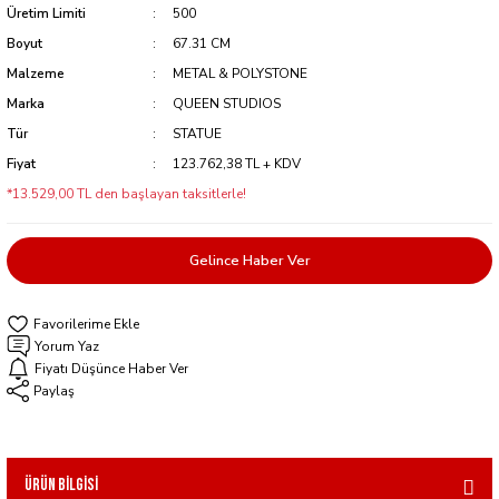
Üretim Limiti
500
Boyut
67.31 CM
Malzeme
METAL & POLYSTONE
Marka
QUEEN STUDIOS
Tür
STATUE
Fiyat
123.762,38 TL + KDV
*13.529,00 TL den başlayan taksitlerle!
Gelince Haber Ver
Yorum Yaz
Fiyatı Düşünce Haber Ver
Paylaş
Ürün Bilgisi