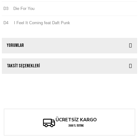
D3
Die For You
D4
I Feel It Coming feat Daft Punk
Yorumlar
Taksit Seçenekleri
Bu ürüne ilk yorumu siz yapın!
Allah-Las Zuma 85 HHV Exclusive Orange Vinyl Edition
Yorum Yaz
Tükendi
Jay-Z - The Blueprint
1.550,00 TL
1.500,00 TL
THE STROKES - ANGLES
1.200,00 TL
ÜCRETSİZ KARGO
3500 TL ÜSTÜNE
1.600,00 TL
Tükendi