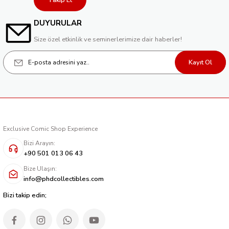
Takip Et
DUYURULAR
Size özel etkinlik ve seminerlerimize dair haberler!
Kayıt Ol
Exclusive Comic Shop Experience
Bizi Arayın:
+90 501 013 06 43
Bize Ulaşın:
info@phdcollectibles.com
Bizi takip edin;