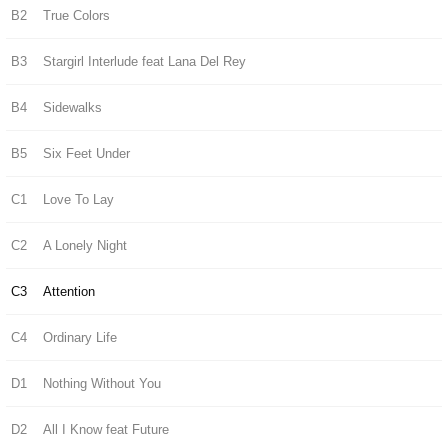
B2
True Colors
B3
Stargirl Interlude feat Lana Del Rey
B4
Sidewalks
B5
Six Feet Under
C1
Love To Lay
C2
A Lonely Night
C3
Attention
C4
Ordinary Life
D1
Nothing Without You
D2
All I Know feat Future