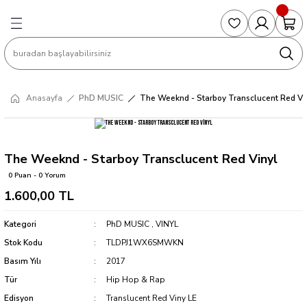
Geri Dön
Geri Dön
Geri Dön
Geri Dön
Geri Dön
S
COLLECTED EDITIONS
PHD REGULARS
PRE-ORDER
Magic The Gathering
Single Cards
Topps
g
ART BOOK
BOOM! STUDIOS
COLLECTED EDITIONS
Singles
BASKETBALL
Football
Anasayfa
PhD MUSIC
The Weeknd - Starboy Transclucent Red Vi
Hardcover
DARK HORSE
DC COMICS
Formula Singles
Formula 1
CKS
MANGA
DC COMICS
FOC
Pokemon Singles
The Weeknd - Starboy Transclucent Red Vinyl
0 Puan - 0 Yorum
ter
OMNIBUS
DYNAMITE
INDEPENDENTS
Yu-Gi-Oh Singles
1.600,00 TL
SOFTCOVER & TP
IMAGE COMICS
MARVEL COMICS
Kategori
PhD MUSIC
,
VINYL
Stok Kodu
TLDPJ1WX6SMWKN
INDEPENDENTS
Basım Yılı
2017
Tür
Hip Hop & Rap
MARVEL COMICS
Edisyon
Translucent Red Viny LE