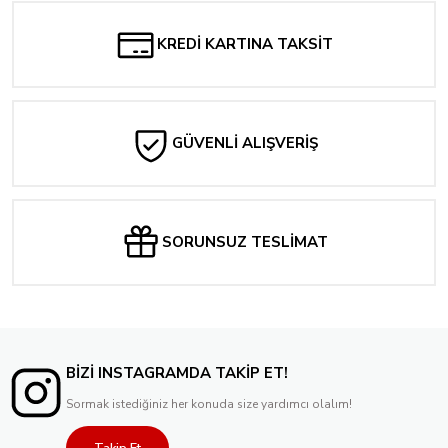
Dangerdoom (Danger Mouse & MF DOOM) The Mouse & The Mask
KREDİ KARTINA TAKSİT
1.400,00 TL
Tükendi
The Last Dinner Party Prelude To Ecstasy Indie Exclusive Oxblood Vinyl Edition
GÜVENLİ ALIŞVERİŞ
1.550,00 TL
SORUNSUZ TESLİMAT
BİZİ INSTAGRAMDA TAKİP ET!
Sormak istediğiniz her konuda size yardımcı olalım!