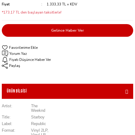
Fiyat
1.333,33 TL + KDV
*173,17 TL den başlayan taksitlerle!
Gelince Haber Ver
Yorum Yaz
Fiyatı Düşünce Haber Ver
Paylaş
Ürün Bilgisi
Artist:
The
Weeknd
Title:
Starboy
Label:
Republic
Format:
Vinyl 2LP,
Vinyl LP