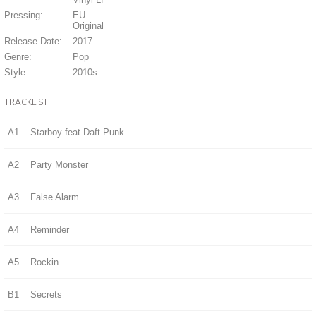
Pressing:
EU –
Original
Release Date:
2017
Genre:
Pop
Style:
2010s
TRACKLIST :
A1
Starboy feat Daft Punk
A2
Party Monster
A3
False Alarm
A4
Reminder
A5
Rockin
B1
Secrets