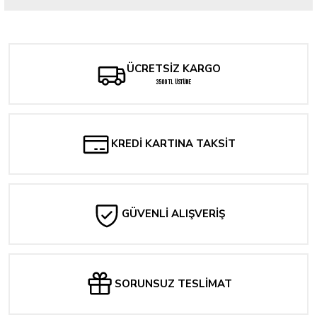
Bu ürüne ilk yorumu siz yapın!
Yorum Yaz
ÜCRETSİZ KARGO
3500 TL ÜSTÜNE
KREDİ KARTINA TAKSİT
GÜVENLİ ALIŞVERİŞ
SORUNSUZ TESLİMAT