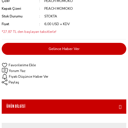
Çizer
PEACH MOMOKO
Kapak Çizeri
PEACH MOMOKO
Stok Durumu
STOKTA
Fiyat
6,00 USD + KDV
*27,87 TL den başlayan taksitlerle!
Gelince Haber Ver
Yorum Yaz
Fiyatı Düşünce Haber Ver
Paylaş
Ürün Bilgisi