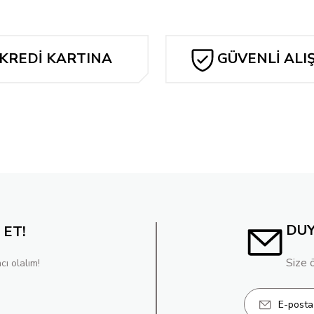
KREDİ KARTINA
GÜVENLİ ALI
TAKSİT
DU
 ET!
Size 
cı olalım!