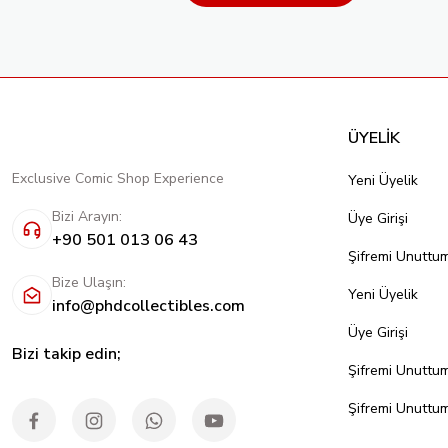
ÜYELİK
Exclusive Comic Shop Experience
Yeni Üyelik
Bizi Arayın:
Üye Girişi
+90 501 013 06 43
Şifremi Unuttu
Bize Ulaşın:
Yeni Üyelik
info@phdcollectibles.com
Üye Girişi
Bizi takip edin;
Şifremi Unuttu
Şifremi Unuttu