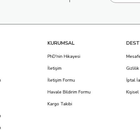
KURUMSAL
DEST
PhD'nin Hikayesi
Mesafe
İletişim
Gizlili
m
İletişim Formu
İptal İ
Havale Bildirim Formu
Kişisel
Kargo Takibi
m
m