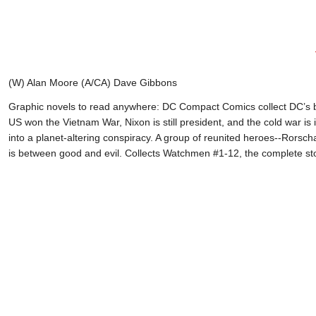
(W) Alan Moore (A/CA) Dave Gibbons
Graphic novels to read anywhere: DC Compact Comics collect DC’s bes
US won the Vietnam War, Nixon is still president, and the cold war i
into a planet-altering conspiracy. A group of reunited heroes--Rorsch
is between good and evil. Collects Watchmen #1-12, the complete sto
Tükendi
WATCHMEN #1 SEPTEMBER 1986 CGC 9.4
WATCHMEN #7 CG
9.631,34 TL
8.908,99 TL