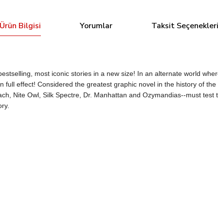
Ürün Bilgisi
Yorumlar
Taksit Seçenekler
tselling, most iconic stories in a new size! In an alternate world wh
s in full effect! Considered the greatest graphic novel in the history
ach, Nite Owl, Silk Spectre, Dr. Manhattan and Ozymandias--must test th
ry.
Bu ürüne ilk yorumu siz yapın!
Tükendi
C 9.6 DAVE GIBBONS SIGNED
Yorum Yaz