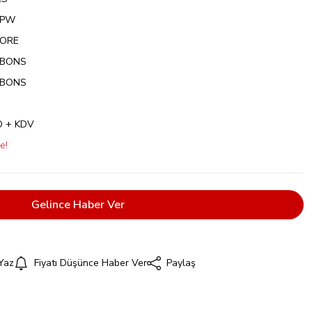
5PW
ORE
BBONS
BBONS
D + KDV
e!
Gelince Haber Ver
Yaz
Fiyatı Düşünce Haber Ver
Paylaş