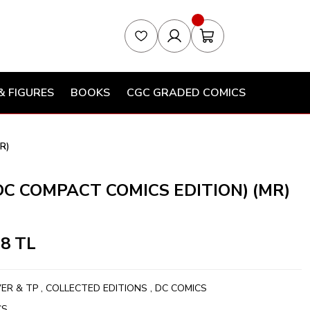
& FIGURES
BOOKS
CGC GRADED COMICS
R)
C COMPACT COMICS EDITION) (MR)
28 TL
ER & TP
,
COLLECTED EDITIONS
,
DC COMICS
CS