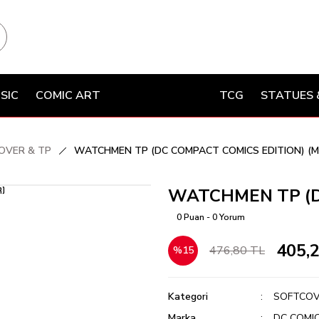
SIC
COMIC ART
TCG
STATUES 
OVER & TP
WATCHMEN TP (DC COMPACT COMICS EDITION) (M
WATCHMEN TP (D
0 Puan - 0 Yorum
405,
476,80 TL
%15
Kategori
SOFTCOV
Marka
DC COMI