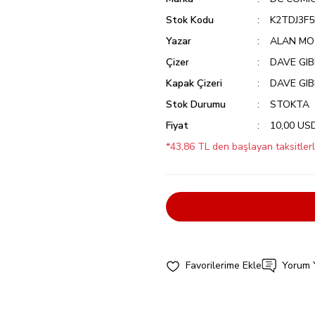
Stok Kodu
K2TDJ3F
Yazar
ALAN MO
Çizer
DAVE GI
Kapak Çizeri
DAVE GI
Stok Durumu
STOKTA
Fiyat
10,00 US
*43,86 TL den başlayan taksitlerl
Yorum 