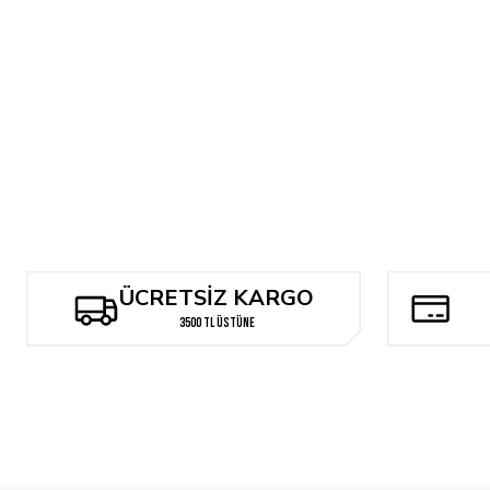
Tükendi
SUPERMAN #28 CVR B NATHAN SZERDY CARD STOCK VAR
357,60 TL
321,84 TL
ÜCRETSİZ KARGO
3500 TL ÜSTÜNE