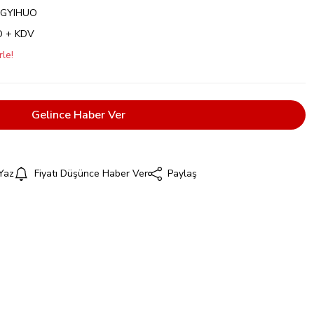
GYIHUO
D + KDV
le!
Gelince Haber Ver
Yaz
Fiyatı Düşünce Haber Ver
Paylaş
i