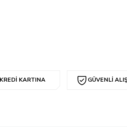
Bu ürüne ilk yorumu siz yapın!
Yorum Yaz
KREDİ KARTINA
GÜVENLİ ALI
TAKSİT