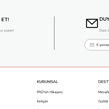
DU
 ET!
Size 
cı olalım!
KURUMSAL
DEST
PhD'nin Hikayesi
Mesafe
İletişim
Gizlili