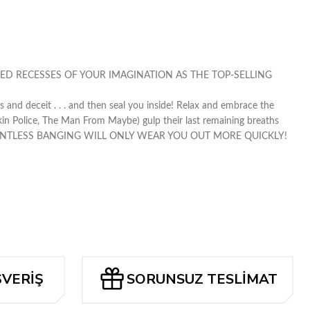
i
ED RECESSES OF YOUR IMAGINATION AS THE TOP-SELLING
 and deceit . . . and then seal you inside! Relax and embrace the
in Police, The Man From Maybe) gulp their last remaining breaths
, THAT RELENTLESS BANGING WILL ONLY WEAR YOU OUT MORE QUICKLY!
ŞVERİŞ
SORUNSUZ TESLİMAT