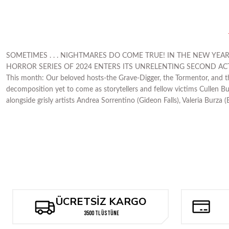
SOMETIMES . . . NIGHTMARES DO COME TRUE! IN THE NEW YEA
HORROR SERIES OF 2024 ENTERS ITS UNRELENTING SECOND AC
This month: Our beloved hosts-the Grave-Digger, the Tormentor, and the 
decomposition yet to come as storytellers and fellow victims Cullen B
alongside grisly artists Andrea Sorrentino (Gideon Falls), Valer
ÜCRETSİZ KARGO
3500 TL ÜSTÜNE