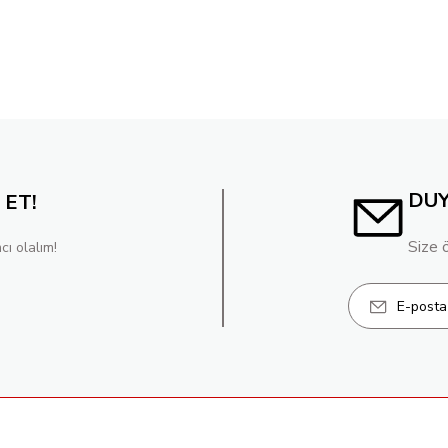
DU
 ET!
Size 
cı olalım!