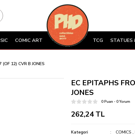
SIC
COMIC ART
TCG
STATUES 
 (OF 12) CVR B JONES
EC EPITAPHS FRO
JONES
0 Puan - 0 Yorum
262,24 TL
Kategori
COMICS
,