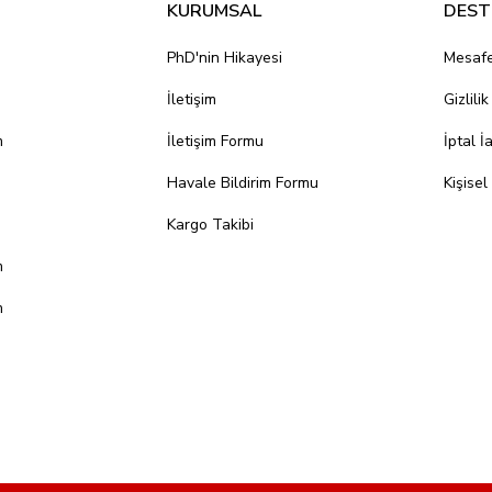
KURUMSAL
DEST
PhD'nin Hikayesi
Mesafe
İletişim
Gizlili
m
İletişim Formu
İptal İ
Havale Bildirim Formu
Kişisel
Kargo Takibi
m
m