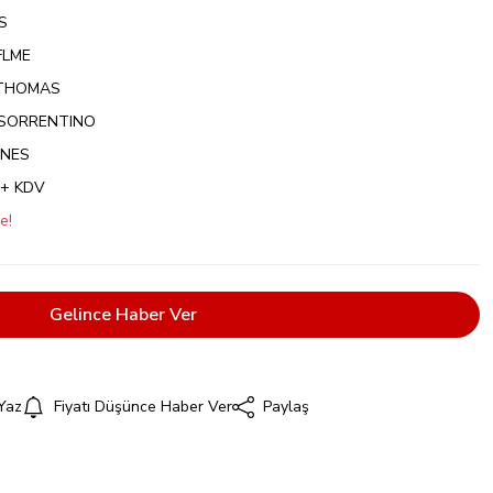
S
LME
THOMAS
SORRENTINO
ONES
 + KDV
e!
Gelince Haber Ver
Yaz
Fiyatı Düşünce Haber Ver
Paylaş