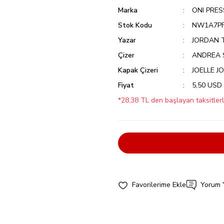
Marka
ONI PRES
Stok Kodu
NW1A7PF
Yazar
JORDAN 
Çizer
ANDREA 
Kapak Çizeri
JOELLE J
Fiyat
5,50 USD
*28,38 TL den başlayan taksitlerl
Yorum 