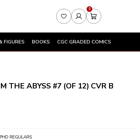
0
& FIGURES
BOOKS
CGC GRADED COMICS
M THE ABYSS #7 (OF 12) CVR B
PHD REGULARS