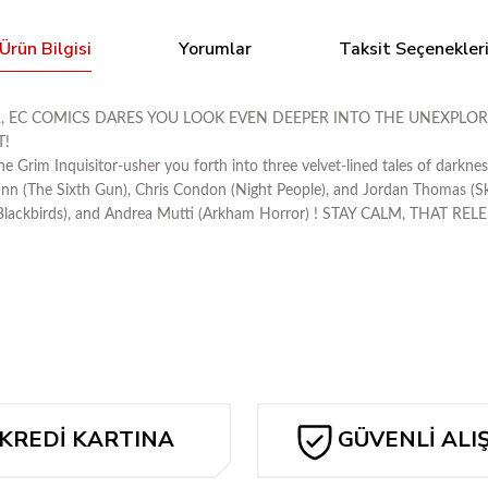
Ürün Bilgisi
Yorumlar
Taksit Seçenekler
R, EC COMICS DARES YOU LOOK EVEN DEEPER INTO THE UNEXPLOR
T!
Grim Inquisitor-usher you forth into three velvet-lined tales of darkness
unn (The Sixth Gun), Chris Condon (Night People), and Jordan Thomas (Sk
ia Burza (Blackbirds), and Andrea Mutti (Arkham Horror) ! STAY CALM
Bu ürüne ilk yorumu siz yapın!
Yorum Yaz
KREDİ KARTINA
GÜVENLİ ALI
TAKSİT