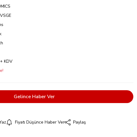
OMICS
VSGE
ns
k
ch
 + KDV
e!
Gelince Haber Ver
Yaz
Fiyatı Düşünce Haber Ver
Paylaş