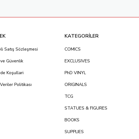
EK
KATEGORİLER
li Satış Sözleşmesi
COMICS
k ve Güvenlik
EXCLUSIVES
ade Koşullari
PhD VINYL
 Veriler Politikası
ORIGINALS
TCG
STATUES & FIGURES
BOOKS
SUPPLIES