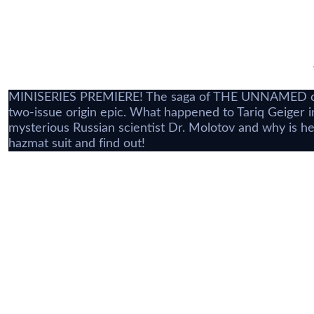
MINISERIES PREMIERE!
The saga of THE UNNAMED c
two-issue origin epic. What happened to Tariq Geige
mysterious Russian scientist Dr. Molotov and why is he
hazmat suit and find out!
Something Epic #1
The North Valley Grimoire #1
Might
240,78 TL
288,94 TL
529
Tükendi