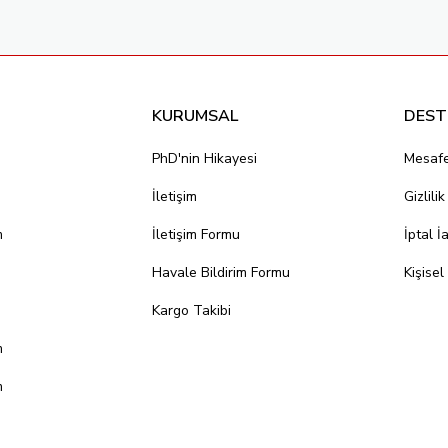
KURUMSAL
DEST
PhD'nin Hikayesi
Mesafe
İletişim
Gizlili
m
İletişim Formu
İptal İ
Havale Bildirim Formu
Kişisel
Kargo Takibi
m
m