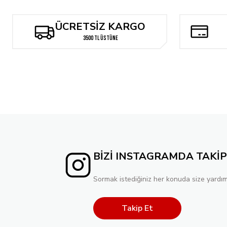
Something is Killing the Children #25 Ariel Diaz Exclusive Spot Foil
ÜCRETSİZ KARGO
2.384,00 TL
3500 TL ÜSTÜNE
Tükendi
Mighty Morphin Power Rangers #100 Cover F 1:10 Bon Bernardo Va
529,72 TL
BİZİ INSTAGRAMDA TAKİP
Sormak istediğiniz her konuda size yardım
Takip Et