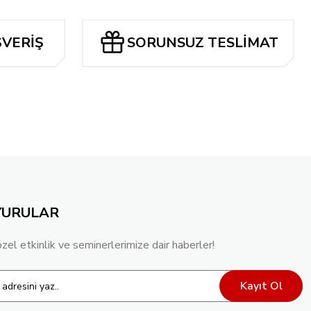
RİLLO EXCLUSİVE COVER OPT.
ŞVERİŞ
SORUNSUZ TESLİMAT
YURULAR
özel etkinlik ve seminerlerimize dair haberler!
Kayıt Ol