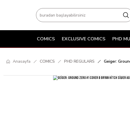
COMICS
EXCLUSIVE COMICS
PHD MU
Anasayfa
COMICS
PHD REGULARS
Geiger: Groun