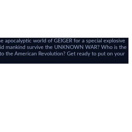
i
he apocalyptic world of GEIGER for a special explosive
How did mankind survive the UNKNOWN WAR? Who is the
 to the American Revolution? Get ready to put on your
airyland #1
8 TL