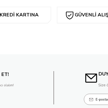
 Variant
SOMETHİNG İS KİLLİNG THE CHİLDREN #21 LUCİO PA
KREDİ KARTINA
GÜVENLİ ALI
1.926,27 TL
TAKSİT
Tükendi
riant
I Hate Fairyland #2
240,78 TL
DU
 ET!
Size 
cı olalım!