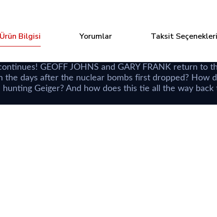
Ürün Bilgisi
Yorumlar
Taksit Seçenekler
ontinues!
GEOFF JOHNS
and
GARY FRANK
return to t
r in the days after the nuclear bombs first dropped? 
 hunting Geiger? And how does this tie all the way back
Bu ürüne ilk yorumu siz yapın!
y Morphin Power Rangers #100 2nd Printing Dan Mora
Yorum Yaz
I Hate F
,72 TL
240,7
Tükendi