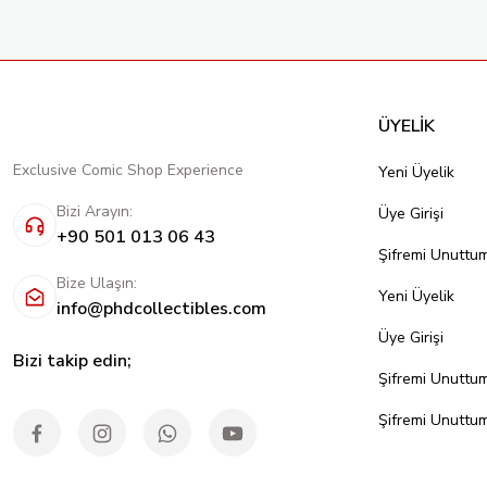
ÜYELİK
Exclusive Comic Shop Experience
Yeni Üyelik
Bizi Arayın:
Üye Girişi
+90 501 013 06 43
Şifremi Unuttu
Bize Ulaşın:
Yeni Üyelik
info@phdcollectibles.com
Üye Girişi
Bizi takip edin;
Şifremi Unuttu
Şifremi Unuttu