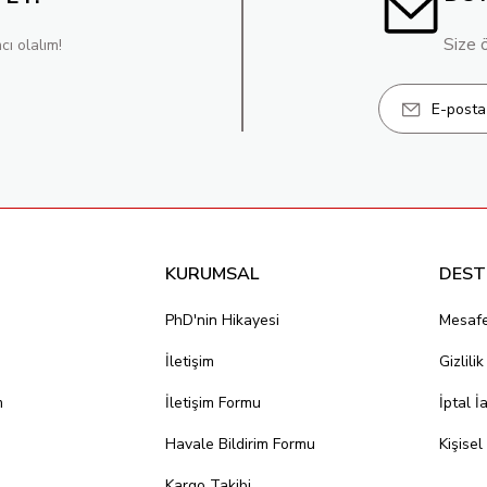
Size 
cı olalım!
KURUMSAL
DEST
PhD'nin Hikayesi
Mesafe
İletişim
Gizlili
m
İletişim Formu
İptal İ
Havale Bildirim Formu
Kişisel
Kargo Takibi