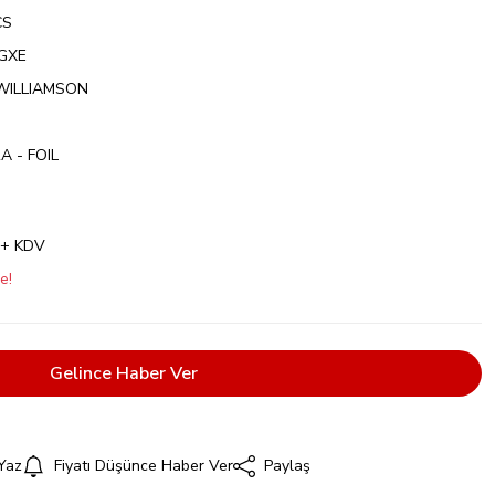
CS
GXE
WILLIAMSON
 - FOIL
 + KDV
e!
Gelince Haber Ver
Yaz
Fiyatı Düşünce Haber Ver
Paylaş