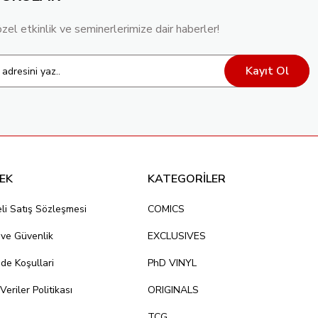
özel etkinlik ve seminerlerimize dair haberler!
Kayıt Ol
EK
KATEGORİLER
li Satış Sözleşmesi
COMICS
k ve Güvenlik
EXCLUSIVES
ade Koşullari
PhD VINYL
 Veriler Politikası
ORIGINALS
TCG