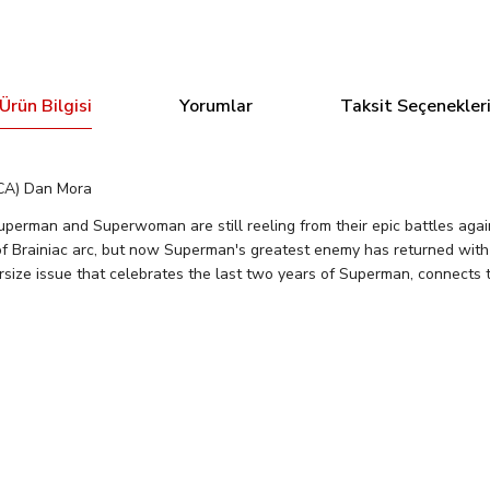
Ürün Bilgisi
Yorumlar
Taksit Seçenekler
(CA) Dan Mora
and Superwoman are still reeling from their epic battles agains
f Brainiac arc, but now Superman's greatest enemy has returned with a
versize issue that celebrates the last two years of Superman, connect
Bu ürüne ilk yorumu siz yapın!
Tükendi
d Stock Variant
Batman / Superman: World's Finest #25 Cover
Yorum Yaz