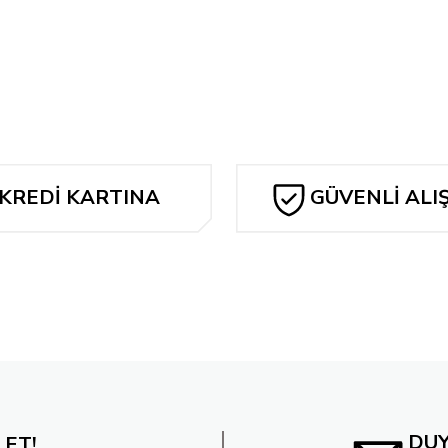
286,08 TL
SUPERGIRL #5 CVR F DAN MORA CORNER BOX CARD STOCK V
 Shatner Cameo Card Stock Variant
309,92 TL
ACSIMILE EDITION CVR D BLANK VAR
SUPERMAN DAY 2025 - 
KREDİ KARTINA
GÜVENLİ ALI
238,40 TL
TAKSİT
DU
 ET!