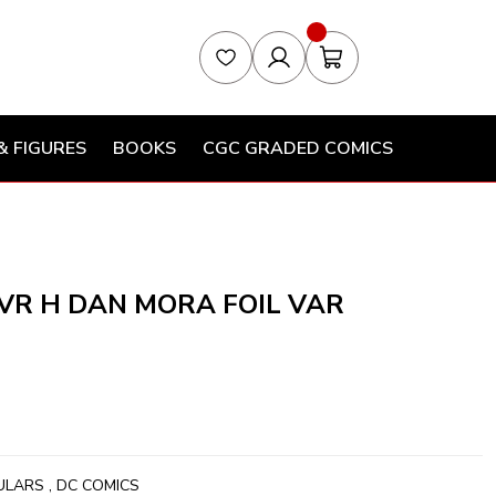
& FIGURES
BOOKS
CGC GRADED COMICS
VR H DAN MORA FOIL VAR
ULARS
,
DC COMICS