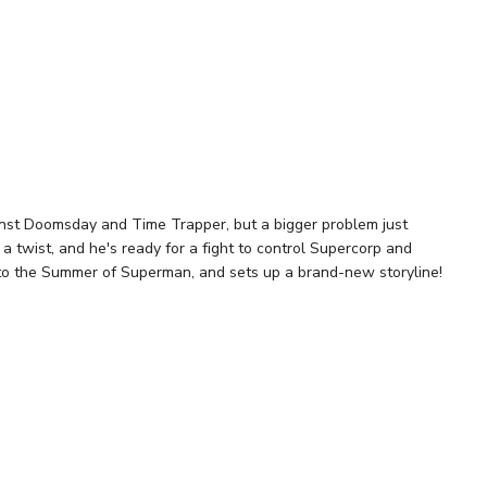
i
t Doomsday and Time Trapper, but a bigger problem just
 twist, and he's ready for a fight to control Supercorp and
s to the Summer of Superman, and sets up a brand-new storyline!
 D Dave Johnson Card Stock Variant