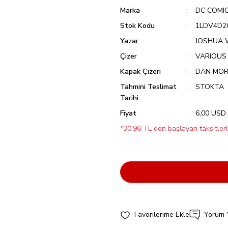
Marka
DC COMI
Stok Kodu
1LDV4D2
Yazar
JOSHUA 
Çizer
VARIOUS
Kapak Çizeri
DAN MORA
Tahmini Teslimat
STOKTA
Tarihi
Fiyat
6,00 USD
*30,96 TL den başlayan taksitlerl
Yorum 