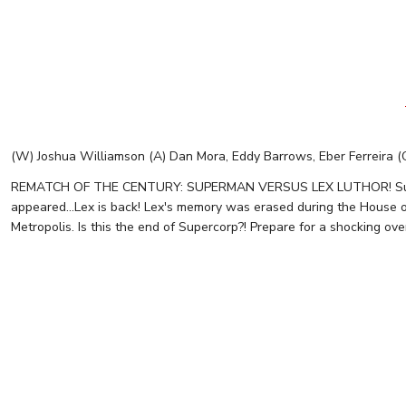
(W) Joshua Williamson (A) Dan Mora, Eddy Barrows, Eber Ferreira 
REMATCH OF THE CENTURY: SUPERMAN VERSUS LEX LUTHOR! Superman 
appeared...Lex is back! Lex's memory was erased during the House o
Metropolis. Is this the end of Supercorp?! Prepare for a shocking o
Tükendi
Batman / Superman: World's Finest #25 Cover C Dustin Nguyen Car