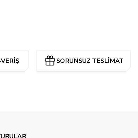
AR
Tükendi
ALL-STAR SUPERMAN #1 CVR C BLANK
ŞVERİŞ
SORUNSUZ TESLİMAT
YURULAR