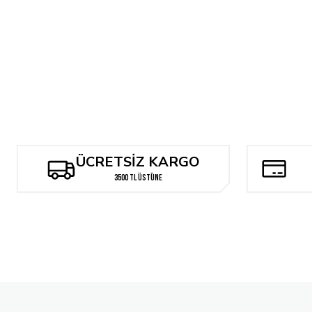
Tükendi
Ultra Pro - Pikachu Binder Kart Saklama Dosyası 10 Sayfa
435,00 TL
ÜCRETSİZ KARGO
3500 TL ÜSTÜNE