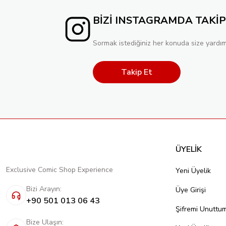
BİZİ INSTAGRAMDA TAKİP
Sormak istediğiniz her konuda size yardım
Takip Et
ÜYELİK
Exclusive Comic Shop Experience
Yeni Üyelik
Bizi Arayın:
Üye Girişi
+90 501 013 06 43
Şifremi Unuttu
Bize Ulaşın: