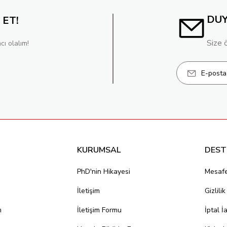
DU
 ET!
Size 
cı olalım!
KURUMSAL
DEST
PhD'nin Hikayesi
Mesafe
İletişim
Gizlili
m
İletişim Formu
İptal İ