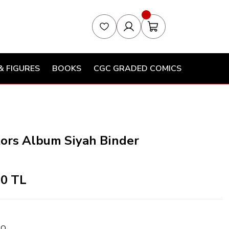
& FIGURES
BOOKS
CGC GRADED COMICS
ctors Album Siyah Binder
00 TL
RO