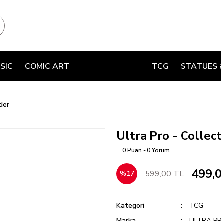
SIC
COMIC ART
TCG
STATUES 
der
Ultra Pro - Colle
0 Puan - 0 Yorum
499,
599,00 TL
%17
Kategori
TCG
Marka
ULTRA P