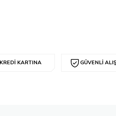
Bu ürüne ilk yorumu siz yapın!
Yorum Yaz
KREDİ KARTINA
GÜVENLİ ALI
TAKSİT