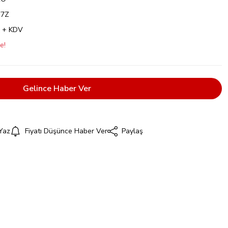
77Z
L + KDV
e!
Gelince Haber Ver
Yaz
Fiyatı Düşünce Haber Ver
Paylaş
i