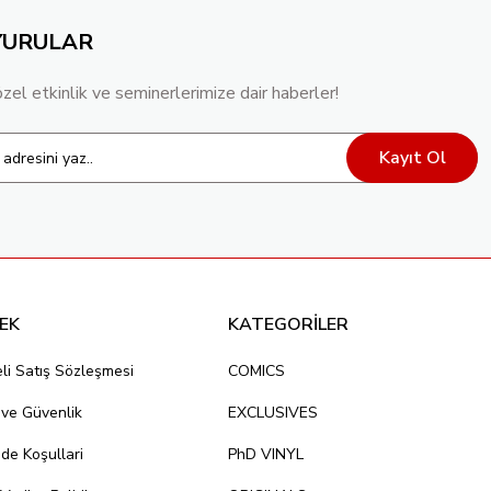
YURULAR
özel etkinlik ve seminerlerimize dair haberler!
Kayıt Ol
EK
KATEGORİLER
li Satış Sözleşmesi
COMICS
k ve Güvenlik
EXCLUSIVES
ade Koşullari
PhD VINYL