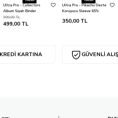
Tükendi
Tükendi
Ultra Pro - Collectors
Ultra Pro - Pikachu Deste
Album Siyah Binder
Koruyucu Sleeve 65'li
Paket
599,00 TL
350,00 TL
499,00 TL
KREDİ KARTINA
GÜVENLİ ALI
TAKSİT