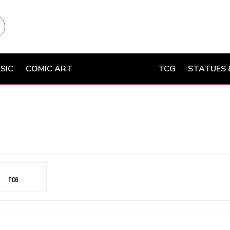
SIC
COMIC ART
TCG
STATUES 
TCG