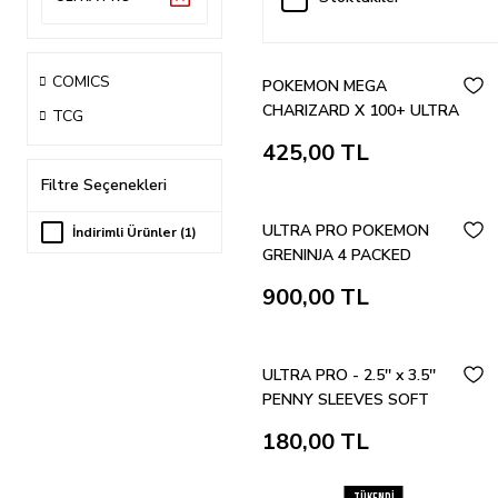
COMICS
POKEMON MEGA
CHARIZARD X 100+ ULTRA
TCG
PRO DECK BOX
425,00 TL
Filtre Seçenekleri
ULTRA PRO POKEMON
İndirimli Ürünler (1)
GRENINJA 4 PACKED
PORTFOLIO ALBUM
900,00 TL
ULTRA PRO - 2.5'' x 3.5''
PENNY SLEEVES SOFT
180,00 TL