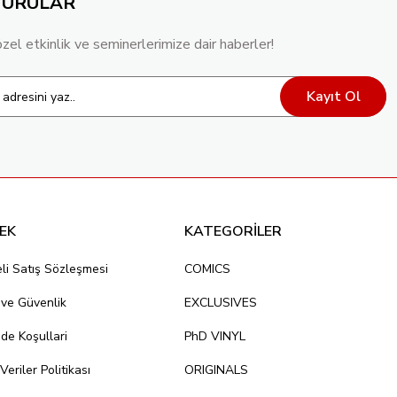
YURULAR
özel etkinlik ve seminerlerimize dair haberler!
Kayıt Ol
EK
KATEGORİLER
li Satış Sözleşmesi
COMICS
k ve Güvenlik
EXCLUSIVES
ade Koşullari
PhD VINYL
 Veriler Politikası
ORIGINALS