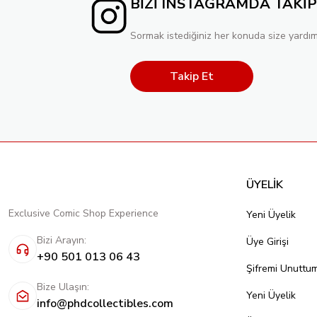
BİZİ INSTAGRAMDA TAKİP
Sormak istediğiniz her konuda size yardım
Takip Et
ÜYELİK
Exclusive Comic Shop Experience
Yeni Üyelik
Bizi Arayın:
Üye Girişi
+90 501 013 06 43
Şifremi Unuttu
Bize Ulaşın:
Yeni Üyelik
info@phdcollectibles.com