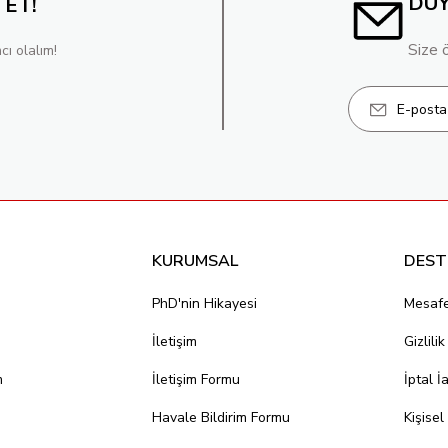
DU
 ET!
Size 
cı olalım!
KURUMSAL
DEST
PhD'nin Hikayesi
Mesafe
İletişim
Gizlili
m
İletişim Formu
İptal İ
Havale Bildirim Formu
Kişisel