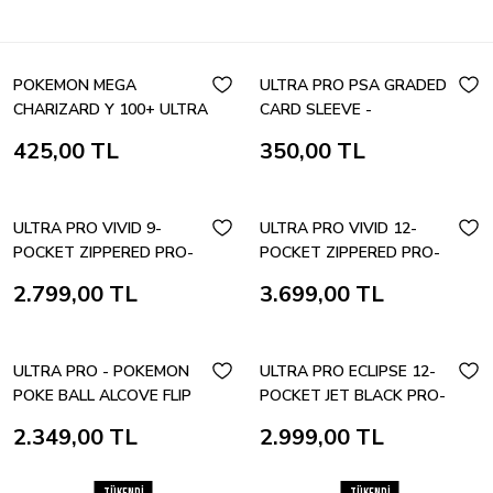
POKEMON MEGA
ULTRA PRO PSA GRADED
CHARIZARD Y 100+ ULTRA
CARD SLEEVE -
PRO DECK BOX
RESEALEBLE
425,00 TL
350,00 TL
ULTRA PRO VIVID 9-
ULTRA PRO VIVID 12-
POCKET ZIPPERED PRO-
POCKET ZIPPERED PRO-
BINDER WHITE 360 CARD
BINDER WHITE 480 CARD
2.799,00 TL
3.699,00 TL
ULTRA PRO - POKEMON
ULTRA PRO ECLIPSE 12-
POKE BALL ALCOVE FLIP
POCKET JET BLACK PRO-
DECKBOX
BINDER 480 CARD
2.349,00 TL
2.999,00 TL